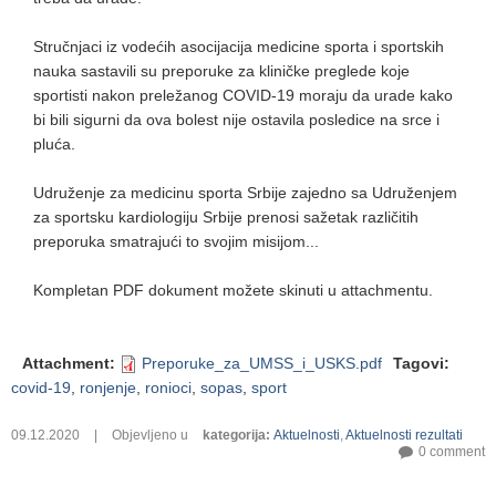
Stručnjaci iz vodećih asocijacija medicine sporta i sportskih
nauka sastavili su preporuke za kliničke preglede koje
sportisti nakon preležanog COVID-19 moraju da urade kako
bi bili sigurni da ova bolest nije ostavila posledice na srce i
pluća.
Udruženje za medicinu sporta Srbije zajedno sa Udruženjem
za sportsku kardiologiju Srbije prenosi sažetak različitih
preporuka smatrajući to svojim misijom...
Kompletan PDF dokument možete skinuti u attachmentu.
Attachment
:
Preporuke_za_UMSS_i_USKS.pdf
Tagovi
:
covid-19
,
ronjenje
,
ronioci
,
sopas
,
sport
09.12.2020
|
Objevljeno u
kategorija
:
Aktuelnosti
,
Aktuelnosti rezultati
0 comment