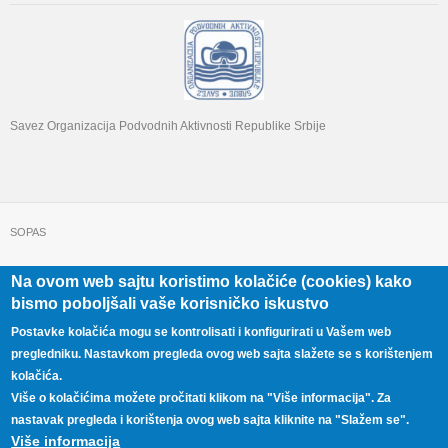
Savez Organizacija Podvodnih Aktivnosti Republike Srbije
SOPAS
Na ovom web sajtu koristimo kolačiće (cookies) kako
+381 11 322 22 32
Beograd, Beogradska 71
bismo poboljšali vaše korisničko iskustvo
Postavke kolačića mogu se kontrolisati i konfigurirati u Vašem web
pregledniku. Nastavkom pregleda ovog web sajta slažete se s korištenjem
kolačića.
Više o kolačićima možete pročitati klikom na "Više informacija". Za
nastavak pregleda i korištenja ovog web sajta kliknite na "Slažem se".
Više informacija
Copyright © 2026,
SOPAS