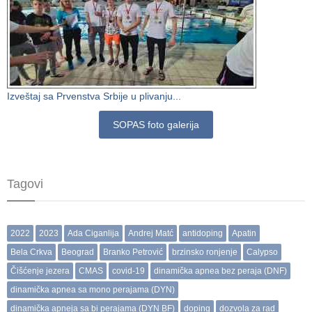
Izveštaj sa Prvenstva Srbije u plivanju...
SOPAS foto galerija
Tagovi
2022
2023
Ada Ciganlija
Andrej Matć
antidoping
Apatin
Bela Crkva
Beograd
Branko Petrović
brzinsko ronjenje
Calypso
Čišćenje jezera
CMAS
covid-19
dinamička apnea bez peraja (DNF)
dinamička apnea sa mono perajama (DYN)
dinamička apneja sa bi perajama (DYN BF)
doping
dozvola za rad