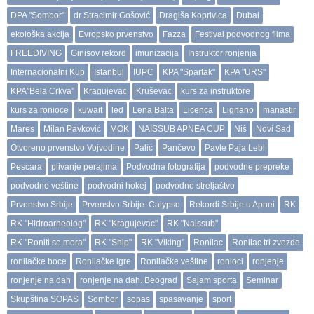
DPA "Sombor"
dr Stracimir Gošović
Dragiša Koprivica
Dubai
ekološka akcija
Evropsko prvenstvo
Fazza
Festival podvodnog filma
FREEDIVING
Ginisov rekord
imunizacija
Instruktor ronjenja
Internacionalni Kup
Istanbul
IUPC
KPA "Spartak"
KPA "URS"
KPA”Bela Crkva”
Kragujevac
Kruševac
kurs za instruktore
kurs za ronioce
kuwait
led
Lena Balta
Licenca
Lignano
manastir
Mares
Milan Pavković
MOK
NAISSUB APNEA CUP
Niš
Novi Sad
Otvoreno prvenstvo Vojvodine
Palić
Pančevo
Pavle Paja Lebl
Pescara
plivanje perajima
Podvodna fotografija
podvodne prepreke
podvodne veštine
podvodni hokej
podvodno streljaštvo
Prvenstvo Srbije
Prvenstvo Srbije. Calypso
Rekordi Srbije u Apnei
RK
RK "Hidroarheolog"
RK "Kragujevac"
RK "Naissub"
RK "Roniti se mora"
RK "Ship"
RK "Viking"
Ronilac
Ronilac tri zvezde
ronilačke boce
Ronilačke igre
Ronilačke veštine
ronioci
ronjenje
ronjenje na dah
ronjenje na dah. Beograd
Sajam sporta
Seminar
Skupština SOPAS
Sombor
sopas
spasavanje
sport