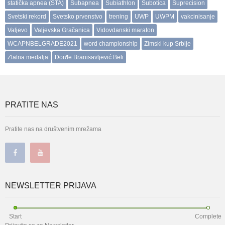
statička apnea (STA)
Subapnea
Subiathlon
Subotica
Suprecision
Svetski rekord
Svetsko prvenstvo
trening
UWP
UWPM
vakcinisanje
Valjevo
Valjevska Gračanica
Vidovdanski maraton
WCAPNBELGRADE2021
word championship
Zimski kup Srbije
Zlatna medalja
Đorđe Branisavljević Beli
PRATITE NAS
Pratite nas na društvenim mrežama
NEWSLETTER PRIJAVA
Start
Complete