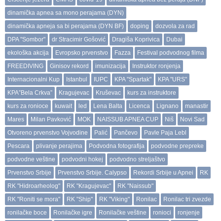
dinamička apnea sa mono perajama (DYN)
dinamička apneja sa bi perajama (DYN BF)
doping
dozvola za rad
DPA "Sombor"
dr Stracimir Gošović
Dragiša Koprivica
Dubai
ekološka akcija
Evropsko prvenstvo
Fazza
Festival podvodnog filma
FREEDIVING
Ginisov rekord
imunizacija
Instruktor ronjenja
Internacionalni Kup
Istanbul
IUPC
KPA "Spartak"
KPA "URS"
KPA”Bela Crkva”
Kragujevac
Kruševac
kurs za instruktore
kurs za ronioce
kuwait
led
Lena Balta
Licenca
Lignano
manastir
Mares
Milan Pavković
MOK
NAISSUB APNEA CUP
Niš
Novi Sad
Otvoreno prvenstvo Vojvodine
Palić
Pančevo
Pavle Paja Lebl
Pescara
plivanje perajima
Podvodna fotografija
podvodne prepreke
podvodne veštine
podvodni hokej
podvodno streljaštvo
Prvenstvo Srbije
Prvenstvo Srbije. Calypso
Rekordi Srbije u Apnei
RK
RK "Hidroarheolog"
RK "Kragujevac"
RK "Naissub"
RK "Roniti se mora"
RK "Ship"
RK "Viking"
Ronilac
Ronilac tri zvezde
ronilačke boce
Ronilačke igre
Ronilačke veštine
ronioci
ronjenje