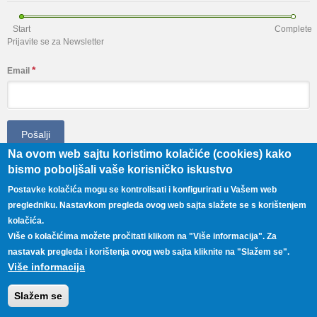
Start
Complete
Prijavite se za Newsletter
*
Email
Na ovom web sajtu koristimo kolačiće (cookies) kako
bismo poboljšali vaše korisničko iskustvo
INFORMACIJE
Postavke kolačića mogu se kontrolisati i konfigurirati u Vašem web
pregledniku. Nastavkom pregleda ovog web sajta slažete se s korištenjem
Uslovi korišćenja
kolačića.
Politika Privatnosti
Više o kolačićima možete pročitati klikom na "Više informacija". Za
Važni linkovi
nastavak pregleda i korištenja ovog web sajta kliknite na "Slažem se".
SOPAS foto galerija
Više informacija
SOPAS video chanell
Kontakt
Slažem se