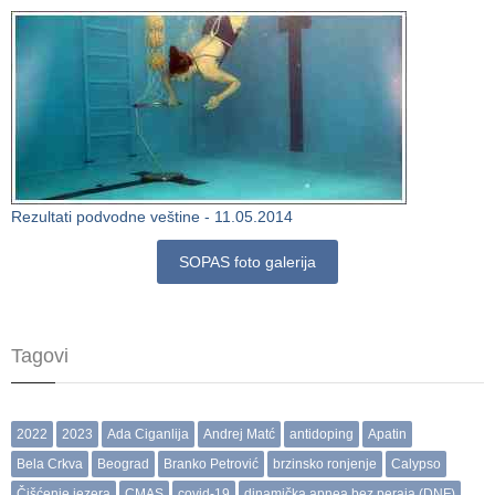
Rezultati podvodne veštine - 11.05.2014
SOPAS foto galerija
Tagovi
2022
2023
Ada Ciganlija
Andrej Matć
antidoping
Apatin
Bela Crkva
Beograd
Branko Petrović
brzinsko ronjenje
Calypso
Čišćenje jezera
CMAS
covid-19
dinamička apnea bez peraja (DNF)