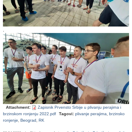
,
Attachment
:
Zapisnik Prvensto Srbije u plivanju perajima i
brzinskom ronjenju 2022.pdf
Tagovi
:
plivanje perajima
,
brzinsko
ronjenje
,
Beograd
,
RK