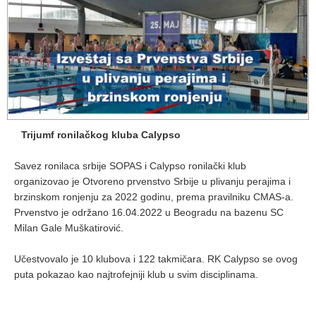
Trijumf ronilačkog kluba Calypso
Savez ronilaca srbije SOPAS i Calypso ronilački klub
organizovao je Otvoreno prvenstvo Srbije u plivanju perajima i
brzinskom ronjenju za 2022 godinu, prema pravilniku CMAS-a.
Prvenstvo je održano 16.04.2022 u Beogradu na bazenu SC
Milan Gale Muškatirović.
Učestvovalo je 10 klubova i 122 takmičara. RK Calypso se ovog
puta pokazao kao najtrofejniji klub u svim disciplinama.