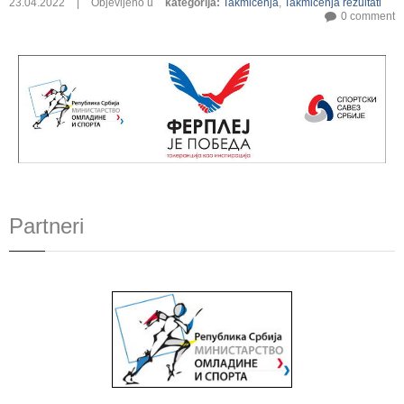
23.04.2022
|
Objevljeno u
kategorija
:
Takmičenja
,
Takmičenja rezultati
0 comment
Partneri