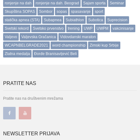
ronjenje na dah
ronjenje na dah. Beograd
Sajam sporta
Seminar
Skupština SOPAS
Sombor
sopas
spasavanje
sport
statička apnea (STA)
Subapnea
Subiathlon
Subotica
Suprecision
Svetski rekord
Svetsko prvenstvo
trening
UWP
UWPM
vakcinisanje
Valjevo
Valjevska Gračanica
Vidovdanski maraton
WCAPNBELGRADE2021
word championship
Zimski kup Srbije
Zlatna medalja
Đorđe Branisavljević Beli
PRATITE NAS
Pratite nas na društvenim mrežama
NEWSLETTER PRIJAVA