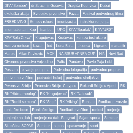
DPA "Sombor"
dr Stracimir Gošović
Dragiša Koprivica
Dubai
ekološka akcija
Evropsko prvenstvo
Fazza
Festival podvodnog filma
FREEDIVING
Ginisov rekord
imunizacija
Instruktor ronjenja
Internacionalni Kup
Istanbul
IUPC
KPA "Spartak"
KPA "URS"
KPA”Bela Crkva”
Kragujevac
Kruševac
kurs za instruktore
kurs za ronioce
kuwait
led
Lena Balta
Licenca
Lignano
manastir
Mares
Milan Pavković
MOK
NAISSUB APNEA CUP
Niš
Novi Sad
Otvoreno prvenstvo Vojvodine
Palić
Pančevo
Pavle Paja Lebl
Pescara
plivanje perajima
Podvodna fotografija
podvodne prepreke
podvodne veštine
podvodni hokej
podvodno streljaštvo
Prvenstvo Srbije
Prvenstvo Srbije. Calypso
Rekordi Srbije u Apnei
RK
RK "Hidroarheolog"
RK "Kragujevac"
RK "Naissub"
RK "Roniti se mora"
RK "Ship"
RK "Viking"
Ronilac
Ronilac tri zvezde
ronilačke boce
Ronilačke igre
Ronilačke veštine
ronioci
ronjenje
ronjenje na dah
ronjenje na dah. Beograd
Sajam sporta
Seminar
Skupština SOPAS
Sombor
sopas
spasavanje
sport