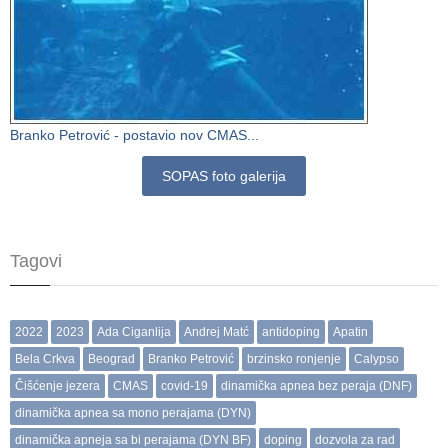
Branko Petrović - postavio nov CMAS...
SOPAS foto galerija
Tagovi
2022
2023
Ada Ciganlija
Andrej Matć
antidoping
Apatin
Bela Crkva
Beograd
Branko Petrović
brzinsko ronjenje
Calypso
Čišćenje jezera
CMAS
covid-19
dinamička apnea bez peraja (DNF)
dinamička apnea sa mono perajama (DYN)
dinamička apneja sa bi perajama (DYN BF)
doping
dozvola za rad