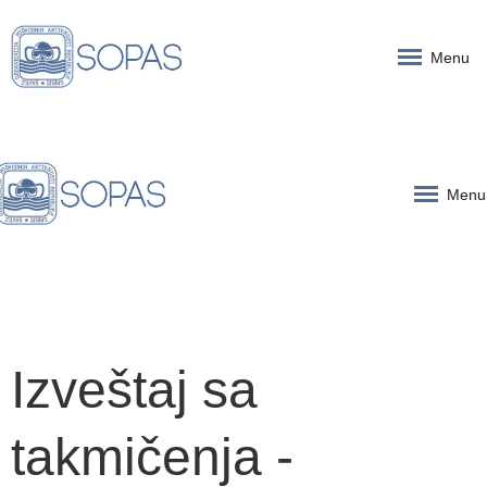
Menu
Menu
Izveštaj sa
takmičenja -