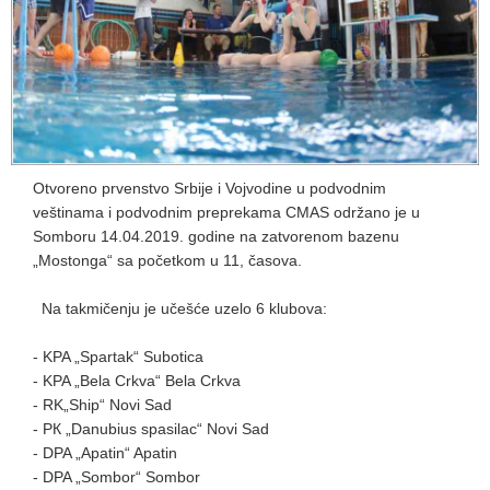
Otvoreno prvenstvo Srbije i Vojvodine u podvodnim
veštinama i podvodnim preprekama CMAS održano je u
Somboru 14.04.2019. godine na zatvorenom bazenu
„Mostonga“ sa početkom u 11, časova.
Na takmičenju je učešće uzelo 6 klubova:
- KPA „Spartak“ Subotica
- KPA „Bela Crkva“ Bela Crkva
- RK„Ship“ Novi Sad
- РК „Danubius spasilac“ Novi Sad
- DPA „Apatin“ Apatin
- DPA „Sombor“ Sombor