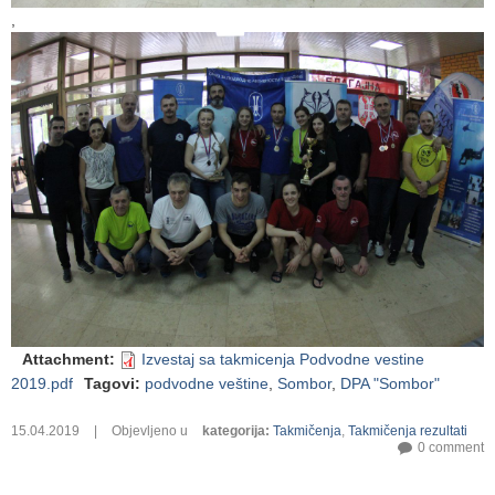
,
Attachment
:
Izvestaj sa takmicenja Podvodne vestine
2019.pdf
Tagovi
:
podvodne veštine
,
Sombor
,
DPA "Sombor"
15.04.2019
|
Objevljeno u
kategorija
:
Takmičenja
,
Takmičenja rezultati
0 comment