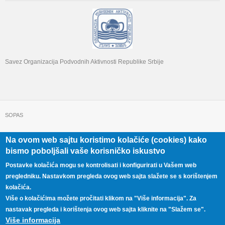
Savez Organizacija Podvodnih Aktivnosti Republike Srbije
SOPAS
Na ovom web sajtu koristimo kolačiće (cookies) kako
+381 11 322 22 32
Beograd, Beogradska 71
bismo poboljšali vaše korisničko iskustvo
Postavke kolačića mogu se kontrolisati i konfigurirati u Vašem web
pregledniku. Nastavkom pregleda ovog web sajta slažete se s korištenjem
kolačića.
Više o kolačićima možete pročitati klikom na "Više informacija". Za
nastavak pregleda i korištenja ovog web sajta kliknite na "Slažem se".
Više informacija
Copyright © 2026,
SOPAS