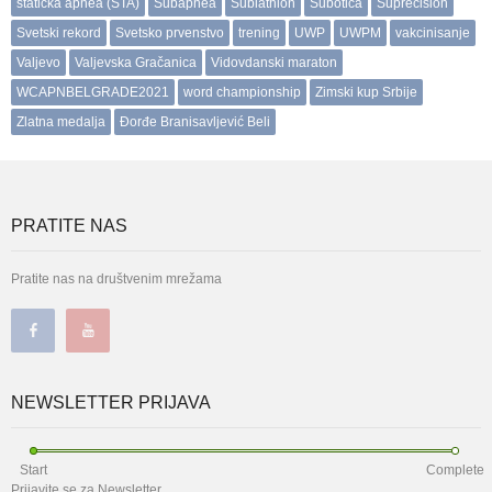
statička apnea (STA)
Subapnea
Subiathlon
Subotica
Suprecision
Svetski rekord
Svetsko prvenstvo
trening
UWP
UWPM
vakcinisanje
Valjevo
Valjevska Gračanica
Vidovdanski maraton
WCAPNBELGRADE2021
word championship
Zimski kup Srbije
Zlatna medalja
Đorđe Branisavljević Beli
PRATITE NAS
Pratite nas na društvenim mrežama
NEWSLETTER PRIJAVA
Start
Complete
Prijavite se za Newsletter