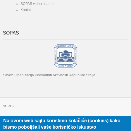
SOPAS video chanell
Kontakt
SOPAS
Savez Organizacija Podvodnih Aktivnosti Republike Srbije
SOPAS
Na ovom web sajtu koristimo kolačiće (cookies) kako
+381 11 322 22 32
Beograd, Beogradska 71
bismo poboljšali vaše korisničko iskustvo