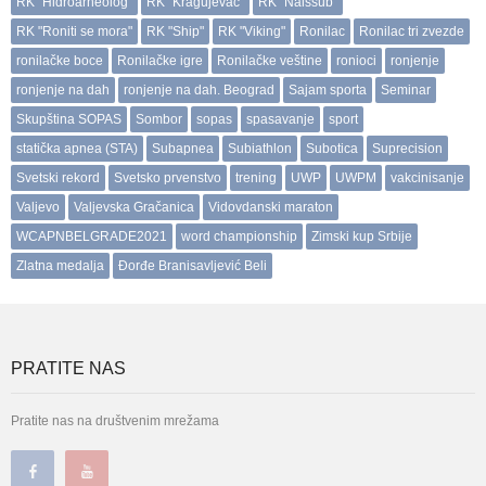
RK "Hidroarheolog"
RK "Kragujevac"
RK "Naissub"
RK "Roniti se mora"
RK "Ship"
RK "Viking"
Ronilac
Ronilac tri zvezde
ronilačke boce
Ronilačke igre
Ronilačke veštine
ronioci
ronjenje
ronjenje na dah
ronjenje na dah. Beograd
Sajam sporta
Seminar
Skupština SOPAS
Sombor
sopas
spasavanje
sport
statička apnea (STA)
Subapnea
Subiathlon
Subotica
Suprecision
Svetski rekord
Svetsko prvenstvo
trening
UWP
UWPM
vakcinisanje
Valjevo
Valjevska Gračanica
Vidovdanski maraton
WCAPNBELGRADE2021
word championship
Zimski kup Srbije
Zlatna medalja
Đorđe Branisavljević Beli
PRATITE NAS
Pratite nas na društvenim mrežama