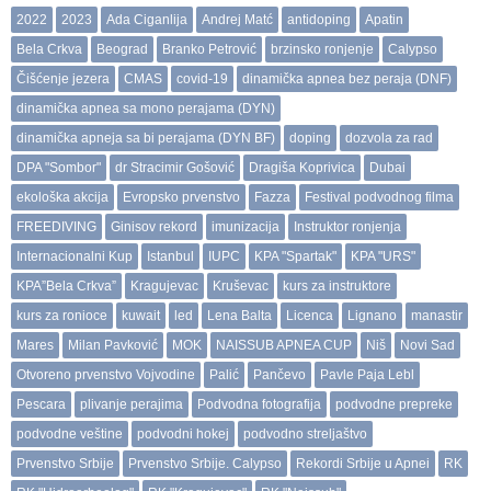
2022
2023
Ada Ciganlija
Andrej Matć
antidoping
Apatin
Bela Crkva
Beograd
Branko Petrović
brzinsko ronjenje
Calypso
Čišćenje jezera
CMAS
covid-19
dinamička apnea bez peraja (DNF)
dinamička apnea sa mono perajama (DYN)
dinamička apneja sa bi perajama (DYN BF)
doping
dozvola za rad
DPA "Sombor"
dr Stracimir Gošović
Dragiša Koprivica
Dubai
ekološka akcija
Evropsko prvenstvo
Fazza
Festival podvodnog filma
FREEDIVING
Ginisov rekord
imunizacija
Instruktor ronjenja
Internacionalni Kup
Istanbul
IUPC
KPA "Spartak"
KPA "URS"
KPA”Bela Crkva”
Kragujevac
Kruševac
kurs za instruktore
kurs za ronioce
kuwait
led
Lena Balta
Licenca
Lignano
manastir
Mares
Milan Pavković
MOK
NAISSUB APNEA CUP
Niš
Novi Sad
Otvoreno prvenstvo Vojvodine
Palić
Pančevo
Pavle Paja Lebl
Pescara
plivanje perajima
Podvodna fotografija
podvodne prepreke
podvodne veštine
podvodni hokej
podvodno streljaštvo
Prvenstvo Srbije
Prvenstvo Srbije. Calypso
Rekordi Srbije u Apnei
RK