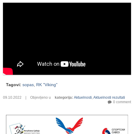
Tagovi
:
sopas
,
RK "Viking"
09.10.2022
|
Objevljeno u
kategorija
:
Aktuelnosti
,
Aktuelnosti rezultati
0 comment