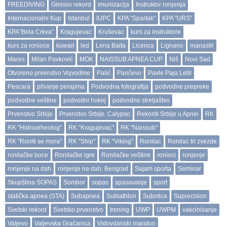
FREEDIVING
Ginisov rekord
imunizacija
Instruktor ronjenja
Internacionalni Kup
Istanbul
IUPC
KPA "Spartak"
KPA "URS"
KPA”Bela Crkva”
Kragujevac
Kruševac
kurs za instruktore
kurs za ronioce
kuwait
led
Lena Balta
Licenca
Lignano
manastir
Mares
Milan Pavković
MOK
NAISSUB APNEA CUP
Niš
Novi Sad
Otvoreno prvenstvo Vojvodine
Palić
Pančevo
Pavle Paja Lebl
Pescara
plivanje perajima
Podvodna fotografija
podvodne prepreke
podvodne veštine
podvodni hokej
podvodno streljaštvo
Prvenstvo Srbije
Prvenstvo Srbije. Calypso
Rekordi Srbije u Apnei
RK
RK "Hidroarheolog"
RK "Kragujevac"
RK "Naissub"
RK "Roniti se mora"
RK "Ship"
RK "Viking"
Ronilac
Ronilac tri zvezde
ronilačke boce
Ronilačke igre
Ronilačke veštine
ronioci
ronjenje
ronjenje na dah
ronjenje na dah. Beograd
Sajam sporta
Seminar
Skupština SOPAS
Sombor
sopas
spasavanje
sport
statička apnea (STA)
Subapnea
Subiathlon
Subotica
Suprecision
Svetski rekord
Svetsko prvenstvo
trening
UWP
UWPM
vakcinisanje
Valjevo
Valjevska Gračanica
Vidovdanski maraton