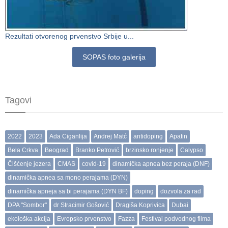
Rezultati otvorenog prvenstvo Srbije u...
SOPAS foto galerija
Tagovi
2022
2023
Ada Ciganlija
Andrej Matć
antidoping
Apatin
Bela Crkva
Beograd
Branko Petrović
brzinsko ronjenje
Calypso
Čišćenje jezera
CMAS
covid-19
dinamička apnea bez peraja (DNF)
dinamička apnea sa mono perajama (DYN)
dinamička apneja sa bi perajama (DYN BF)
doping
dozvola za rad
DPA "Sombor"
dr Stracimir Gošović
Dragiša Koprivica
Dubai
ekološka akcija
Evropsko prvenstvo
Fazza
Festival podvodnog filma