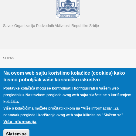
Savez Organizacija Podvodnih Aktivnosti Republike Srbije
SOPAS
Na ovom web sajtu koristimo kolačiće (cookies) kako
+381 11 322 22 32
Beograd, Beogradska 71
bismo poboljšali vaše korisničko iskustvo
Postavke kolačića mogu se kontrolisati i konfigurirati u Vašem web
pregledniku. Nastavkom pregleda ovog web sajta slažete se s korištenjem
kolačića.
Više o kolačićima možete pročitati klikom na "Više informacija". Za
nastavak pregleda i korištenja ovog web sajta kliknite na "Slažem se".
Više informacija
Copyright © 2026,
SOPAS
Developed by
Animat studio
Slažem se