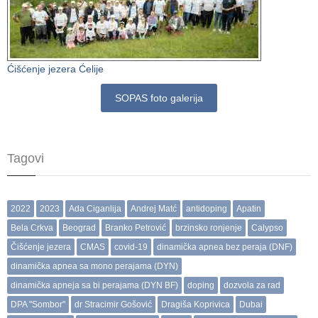
Ćišćenje jezera Ćelije
SOPAS foto galerija
Tagovi
2022
2023
Ada Ciganlija
Andrej Matć
antidoping
Apatin
Bela Crkva
Beograd
Branko Petrović
brzinsko ronjenje
Calypso
Čišćenje jezera
CMAS
covid-19
dinamička apnea bez peraja (DNF)
dinamička apnea sa mono perajama (DYN)
dinamička apneja sa bi perajama (DYN BF)
doping
dozvola za rad
DPA "Sombor"
dr Stracimir Gošović
Dragiša Koprivica
Dubai