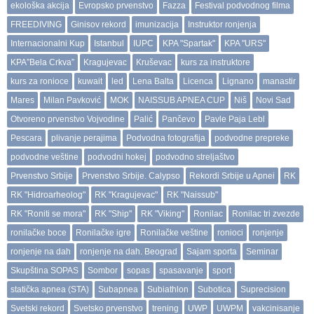
ekološka akcija
Evropsko prvenstvo
Fazza
Festival podvodnog filma
FREEDIVING
Ginisov rekord
imunizacija
Instruktor ronjenja
Internacionalni Kup
Istanbul
IUPC
KPA "Spartak"
KPA "URS"
KPA”Bela Crkva”
Kragujevac
Kruševac
kurs za instruktore
kurs za ronioce
kuwait
led
Lena Balta
Licenca
Lignano
manastir
Mares
Milan Pavković
MOK
NAISSUB APNEA CUP
Niš
Novi Sad
Otvoreno prvenstvo Vojvodine
Palić
Pančevo
Pavle Paja Lebl
Pescara
plivanje perajima
Podvodna fotografija
podvodne prepreke
podvodne veštine
podvodni hokej
podvodno streljaštvo
Prvenstvo Srbije
Prvenstvo Srbije. Calypso
Rekordi Srbije u Apnei
RK
RK "Hidroarheolog"
RK "Kragujevac"
RK "Naissub"
RK "Roniti se mora"
RK "Ship"
RK "Viking"
Ronilac
Ronilac tri zvezde
ronilačke boce
Ronilačke igre
Ronilačke veštine
ronioci
ronjenje
ronjenje na dah
ronjenje na dah. Beograd
Sajam sporta
Seminar
Skupština SOPAS
Sombor
sopas
spasavanje
sport
statička apnea (STA)
Subapnea
Subiathlon
Subotica
Suprecision
Svetski rekord
Svetsko prvenstvo
trening
UWP
UWPM
vakcinisanje