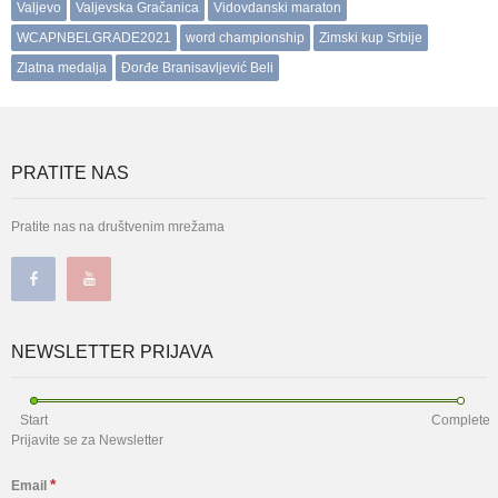
Valjevo
Valjevska Gračanica
Vidovdanski maraton
WCAPNBELGRADE2021
word championship
Zimski kup Srbije
Zlatna medalja
Đorđe Branisavljević Beli
PRATITE NAS
Pratite nas na društvenim mrežama
NEWSLETTER PRIJAVA
Start
Complete
Prijavite se za Newsletter
*
Email