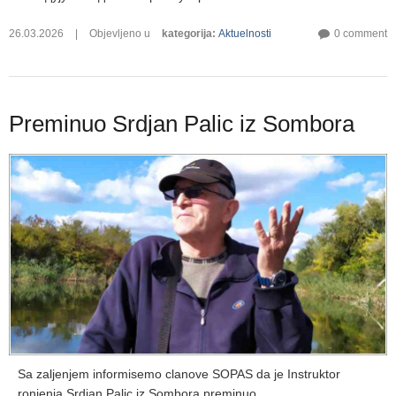
26.03.2026
|
Objevljeno u
kategorija
:
Aktuelnosti
0 comment
Preminuo Srdjan Palic iz Sombora
Sa zaljenjem informisemo clanove SOPAS da je Instruktor
ronjenja Srdjan Palic iz Sombora preminuo.