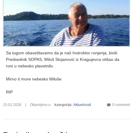
Sa tugom obaveštavamo da je naš Instroktor ronjenja, bivši
Predsednik SOPAS, Miloš Stojanović iz Kragujevca otišao da
roni u nebesko plavetnilo.
Mirno ti more nebesko Miloše
RIP
15.01.2026
|
Objevljeno u
kategorija
:
Aktuelnosti
0 comment