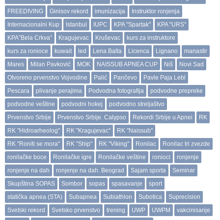
FREEDIVING
Ginisov rekord
imunizacija
Instruktor ronjenja
Internacionalni Kup
Istanbul
IUPC
KPA "Spartak"
KPA "URS"
KPA”Bela Crkva”
Kragujevac
Kruševac
kurs za instruktore
kurs za ronioce
kuwait
led
Lena Balta
Licenca
Lignano
manastir
Mares
Milan Pavković
MOK
NAISSUB APNEA CUP
Niš
Novi Sad
Otvoreno prvenstvo Vojvodine
Palić
Pančevo
Pavle Paja Lebl
Pescara
plivanje perajima
Podvodna fotografija
podvodne prepreke
podvodne veštine
podvodni hokej
podvodno streljaštvo
Prvenstvo Srbije
Prvenstvo Srbije. Calypso
Rekordi Srbije u Apnei
RK
RK "Hidroarheolog"
RK "Kragujevac"
RK "Naissub"
RK "Roniti se mora"
RK "Ship"
RK "Viking"
Ronilac
Ronilac tri zvezde
ronilačke boce
Ronilačke igre
Ronilačke veštine
ronioci
ronjenje
ronjenje na dah
ronjenje na dah. Beograd
Sajam sporta
Seminar
Skupština SOPAS
Sombor
sopas
spasavanje
sport
statička apnea (STA)
Subapnea
Subiathlon
Subotica
Suprecision
Svetski rekord
Svetsko prvenstvo
trening
UWP
UWPM
vakcinisanje