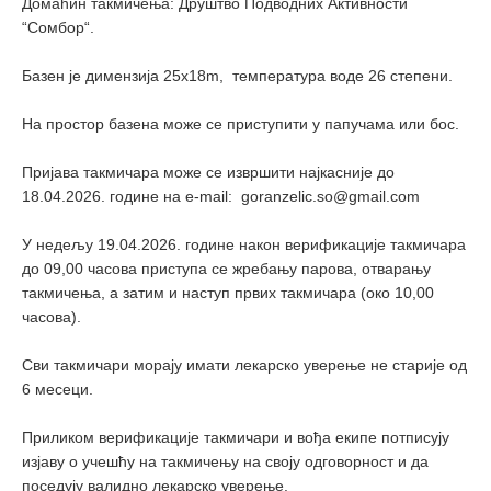
Домаћин такмичења: Друштво Подводних Активности
“Сомбор“.
Базен је димензија 25x18m, температура воде 26 степени.
На простор базена може се приступити у папучама или бос.
Пријава такмичара може се извршити најкасније до
18.04.2026. године на e-mail: goranzelic.so@gmail.com
У недељу 19.04.2026. године након верификације такмичара
до 09,00 часова приступа се жребању парова, отварању
такмичења, а затим и наступ првих такмичара (око 10,00
часова).
Сви такмичари морају имати лекарско уверење не старије од
6 месеци.
Приликом верификације такмичари и вођа екипе потписују
изјаву о учешћу на такмичењу на своју одговорност и да
поседују валидно лекарско уверење.