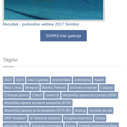
Rezultati - podvodne veštine 2017 Sombor
SOPAS foto galerija
Tagovi
2022
2023
Ada Ciganlija
Andrej Matć
antidoping
Apatin
Bela Crkva
Beograd
Branko Petrović
brzinsko ronjenje
Calypso
Čišćenje jezera
CMAS
covid-19
dinamička apnea bez peraja (DNF)
dinamička apnea sa mono perajama (DYN)
dinamička apneja sa bi perajama (DYN BF)
doping
dozvola za rad
DPA "Sombor"
dr Stracimir Gošović
Dragiša Koprivica
Dubai
ekološka akcija
Evropsko prvenstvo
Fazza
Festival podvodnog filma