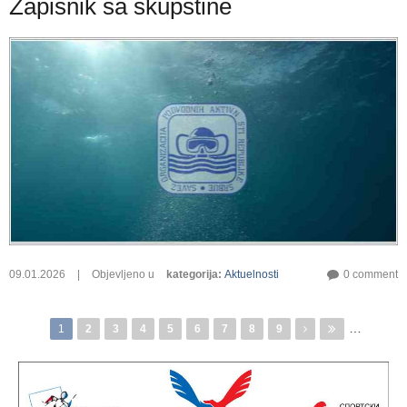
Zapisnik sa skupštine
09.01.2026
|
Objevljeno u
kategorija
:
Aktuelnosti
0 comment
…
Pages
1
2
3
4
5
6
7
8
9