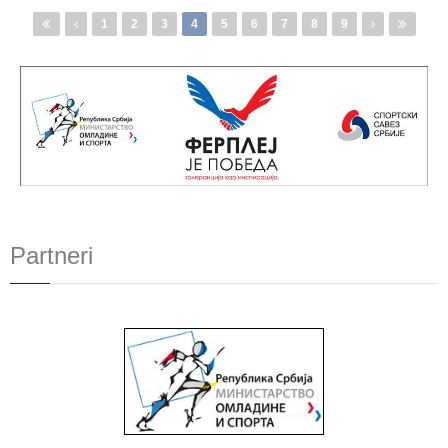
Pages
1
2
3
4
5
6
7
8
9
Partneri