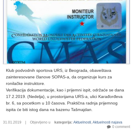
Klub podvodnih sportova URS, iz Beograda, obaveštava
zainteresovane članove SOPAS-a, da organizuje kurs za
ronilačke instruktore.
Verifikacija dokumentacije, kao i prijemni ispit, održaće se dana
17.2.2019. (Nedelja), u prostorijama URS-a,
ulici Karađorđeva
br. 6, sa pocetkom u 10 časova. Praktična radnja prijemnog
ispita će biti istog dana na bazenu Tašmajdan.
31.01.2019
|
Objevljeno u
kategorija
:
Aktuelnosti
,
Aktuelnosti najava
0 comment