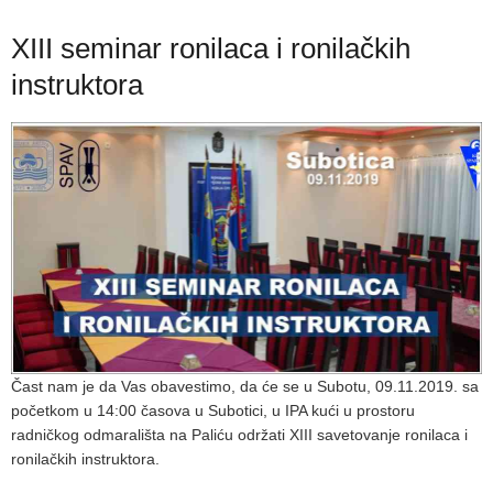
XIII seminar ronilaca i ronilačkih
instruktora
Čast nam je da Vas obavestimo, da će se u Subotu, 09.11.2019. sa
početkom u 14:00 časova u Subotici, u IPA kući u prostoru
radničkog odmarališta na Paliću održati XIII savetovanje ronilaca i
ronilačkih instruktora.