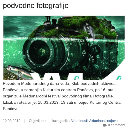
podvodne fotografije
Povodom Međunarodnog dana voda, Klub podvodnih aktivnosti
Pančevo, u saradnji s Kulturnim centrom Pančeva, po 16. put
organizuje Međunarodni festival podvodnog filma i fotografije.
Izložba i otvaranje, 18.03.2019, 19 sati u foajeu Kulturnog Centra,
Pančevo.
12.03.2019
|
Objevljeno u
kategorija
:
Aktuelnosti
,
Aktuelnosti najava
0 comment