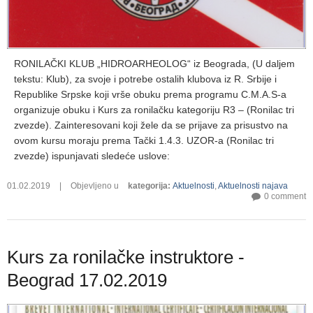
RONILAČKI KLUB „HIDROARHEOLOG“ iz Beograda, (U daljem
tekstu: Klub), za svoje i potrebe ostalih klubova iz R. Srbije i
Republike Srpske koji vrše obuku prema programu C.M.A.S-a
organizuje obuku i Kurs za ronilačku kategoriju R3 – (Ronilac tri
zvezde). Zainteresovani koji žele da se prijave za prisustvo na
ovom kursu moraju prema Tački 1.4.3. UZOR-a (Ronilac tri
zvezde) ispunjavati sledeće uslove:
01.02.2019
|
Objevljeno u
kategorija
:
Aktuelnosti
,
Aktuelnosti najava
0 comment
Kurs za ronilačke instruktore -
Beograd 17.02.2019