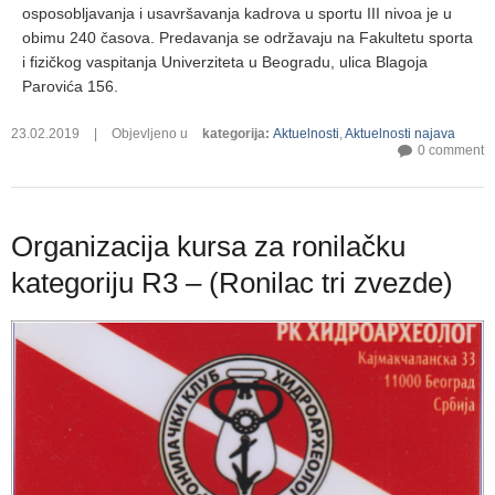
osposobljavanja i usavršavanja kadrova u sportu III nivoa je u
obimu 240 časova. Predavanja se održavaju na Fakultetu sporta
i fizičkog vaspitanja Univerziteta u Beogradu, ulica Blagoja
Parovića 156.
23.02.2019
|
Objevljeno u
kategorija
:
Aktuelnosti
,
Aktuelnosti najava
0 comment
Organizacija kursa za ronilačku
kategoriju R3 – (Ronilac tri zvezde)