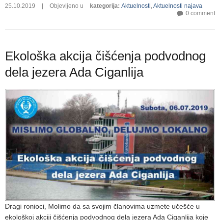
25.10.2019
|
Objevljeno u
kategorija
:
Aktuelnosti
,
Aktuelnosti najava
0 comment
Ekološka akcija čišćenja podvodnog
dela jezera Ada Ciganlija
Dragi ronioci, Molimo da sa svojim članovima uzmete učešće u
ekološkoj akciji čišćenja podvodnog dela jezera Ada Ciganlija koje