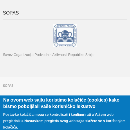
SOPAS
Savez Organizacija Podvodnih Aktivnosti Republike Srbije
SOPAS
Na ovom web sajtu koristimo kolačiće (cookies) kako
+381 11 322 22 32
Beograd, Beogradska 71
bismo poboljšali vaše korisničko iskustvo
Postavke kolačića mogu se kontrolisati i konfigurirati u Vašem web
pregledniku. Nastavkom pregleda ovog web sajta slažete se s korištenjem
kolačića.