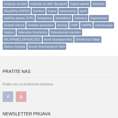
ronjenje na dah
ronjenje na dah. Beograd
Sajam sporta
Seminar
Skupština SOPAS
Sombor
sopas
spasavanje
sport
statička apnea (STA)
Subapnea
Subiathlon
Subotica
Suprecision
Svetski rekord
Svetsko prvenstvo
trening
UWP
UWPM
vakcinisanje
Valjevo
Valjevska Gračanica
Vidovdanski maraton
WCAPNBELGRADE2021
word championship
Zimski kup Srbije
Zlatna medalja
Đorđe Branisavljević Beli
PRATITE NAS
Pratite nas na društvenim mrežama
NEWSLETTER PRIJAVA