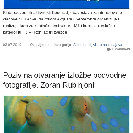
Klub podvodnih aktivnosti Beograd, obaveštava zainteresovane
članove SOPAS-a, da tokom Avgusta i Septembra organizuje i
realizuje kurs za ronilačke instruktore M1 i kurs za ronilačku
kategoriju P3 – (Ronilac tri zvezde).
03.07.2019
|
Objevljeno u
kategorija
:
Aktuelnosti
,
Aktuelnosti najava
0 comment
Poziv na otvaranje izložbe podvodne
fotografije, Zoran Rubinjoni