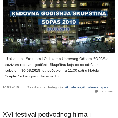
U skladu sa Statutom i Odlukama Upravnog Odbora SOPAS-a,
sazivam redovnu godišnju Skupštinu koja će se održati u
subotu,
30.03.2019
. sa početkom u 11:00 sati u Hotelu
“Zepter” u Beogradu Terazije 10.
14.03.2019
|
Objevljeno u
kategorija
:
Aktuelnosti
,
Aktuelnosti najava
0 comment
XVI festival podvodnog filma i