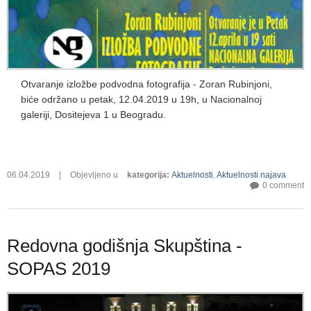
Otvaranje izložbe podvodna fotografija - Zoran Rubinjoni,
biće održano u petak, 12.04.2019 u 19h, u Nacionalnoj
galeriji, Dositejeva 1 u Beogradu.
06.04.2019
|
Objevljeno u
kategorija
:
Aktuelnosti
,
Aktuelnosti najava
0 comment
Redovna godišnja Skupština -
SOPAS 2019