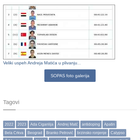
Veliki uspeh Andreja Matića u plivanju...
SOPAS foto galerija
Tagovi
2022
2023
Ada Ciganlija
Andrej Matć
antidoping
Apatin
Bela Crkva
Beograd
Branko Petrović
brzinsko ronjenje
Calypso