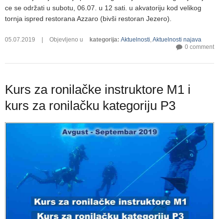
ce se održati u subotu, 06.07. u 12 sati. u akvatoriju kod velikog
tornja ispred restorana Azzaro (bivši restoran Jezero).
05.07.2019
|
Objevljeno u
kategorija
:
Aktuelnosti
,
Aktuelnosti najava
0 comment
Kurs za ronilačke instruktore M1 i
kurs za ronilačku kategoriju P3