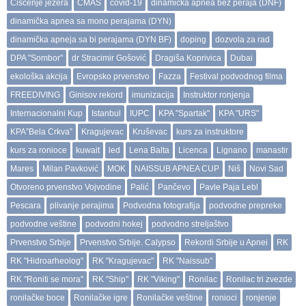
Čišćenje jezera
CMAS
covid-19
dinamička apnea bez peraja (DNF)
dinamička apnea sa mono perajama (DYN)
dinamička apneja sa bi perajama (DYN BF)
doping
dozvola za rad
DPA "Sombor"
dr Stracimir Gošović
Dragiša Koprivica
Dubai
ekološka akcija
Evropsko prvenstvo
Fazza
Festival podvodnog filma
FREEDIVING
Ginisov rekord
imunizacija
Instruktor ronjenja
Internacionalni Kup
Istanbul
IUPC
KPA "Spartak"
KPA "URS"
KPA”Bela Crkva”
Kragujevac
Kruševac
kurs za instruktore
kurs za ronioce
kuwait
led
Lena Balta
Licenca
Lignano
manastir
Mares
Milan Pavković
MOK
NAISSUB APNEA CUP
Niš
Novi Sad
Otvoreno prvenstvo Vojvodine
Palić
Pančevo
Pavle Paja Lebl
Pescara
plivanje perajima
Podvodna fotografija
podvodne prepreke
podvodne veštine
podvodni hokej
podvodno streljaštvo
Prvenstvo Srbije
Prvenstvo Srbije. Calypso
Rekordi Srbije u Apnei
RK
RK "Hidroarheolog"
RK "Kragujevac"
RK "Naissub"
RK "Roniti se mora"
RK "Ship"
RK "Viking"
Ronilac
Ronilac tri zvezde
ronilačke boce
Ronilačke igre
Ronilačke veštine
ronioci
ronjenje