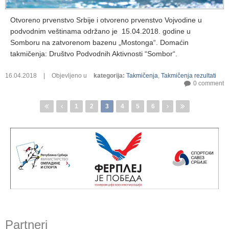
Otvoreno prvenstvo Srbije i otvoreno prvenstvo Vojvodine u
podvodnim veštinama održano je 15.04.2018. godine u
Somboru na zatvorenom bazenu „Mostonga“. Domaćin
takmičenja: Društvo Podvodnih Aktivnosti “Sombor“.
16.04.2018
|
Objevljeno u
kategorija
:
Takmičenja
,
Takmičenja rezultati
0 comment
Pages
1
2
3
4
5
6
Partneri