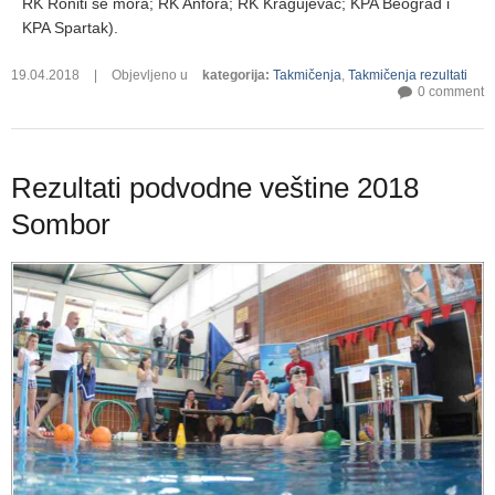
RK Roniti se mora; RK Anfora; RK Kragujevac; KPA Beograd i
KPA Spartak).
19.04.2018
|
Objevljeno u
kategorija
:
Takmičenja
,
Takmičenja rezultati
0 comment
Rezultati podvodne veštine 2018
Sombor