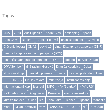
Tagovi
2022
2023
Ada Ciganlija
Andrej Matć
antidoping
Apatin
Bela Crkva
Beograd
Branko Petrović
brzinsko ronjenje
Calypso
Čišćenje jezera
CMAS
covid-19
dinamička apnea bez peraja (DNF)
dinamička apnea sa mono perajama (DYN)
dinamička apneja sa bi perajama (DYN BF)
doping
dozvola za rad
DPA "Sombor"
dr Stracimir Gošović
Dragiša Koprivica
Dubai
ekološka akcija
Evropsko prvenstvo
Fazza
Festival podvodnog filma
FREEDIVING
Ginisov rekord
imunizacija
Instruktor ronjenja
Internacionalni Kup
Istanbul
IUPC
KPA "Spartak"
KPA "URS"
KPA”Bela Crkva”
Kragujevac
Kruševac
kurs za instruktore
kurs za ronioce
kuwait
led
Lena Balta
Licenca
Lignano
manastir
Mares
Milan Pavković
MOK
NAISSUB APNEA CUP
Niš
Novi Sad