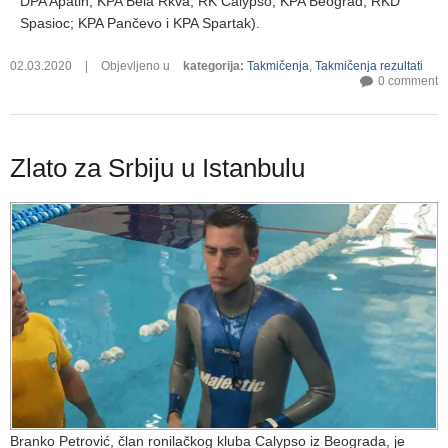
DPA Apatin; KPA Bela Rkva; RK Calypso; KPA Beograd; RKD
Spasioc; KPA Pančevo i KPA Spartak).
02.03.2020
|
Objevljeno u
kategorija
:
Takmičenja
,
Takmičenja rezultati
0 comment
Zlato za Srbiju u Istanbulu
Branko Petrović, član ronilačkog kluba Calypso iz Beograda, je