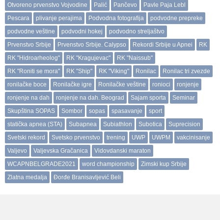
Otvoreno prvenstvo Vojvodine
Palić
Pančevo
Pavle Paja Lebl
Pescara
plivanje perajima
Podvodna fotografija
podvodne prepreke
podvodne veštine
podvodni hokej
podvodno streljaštvo
Prvenstvo Srbije
Prvenstvo Srbije. Calypso
Rekordi Srbije u Apnei
RK
RK "Hidroarheolog"
RK "Kragujevac"
RK "Naissub"
RK "Roniti se mora"
RK "Ship"
RK "Viking"
Ronilac
Ronilac tri zvezde
ronilačke boce
Ronilačke igre
Ronilačke veštine
ronioci
ronjenje
ronjenje na dah
ronjenje na dah. Beograd
Sajam sporta
Seminar
Skupština SOPAS
Sombor
sopas
spasavanje
sport
statička apnea (STA)
Subapnea
Subiathlon
Subotica
Suprecision
Svetski rekord
Svetsko prvenstvo
trening
UWP
UWPM
vakcinisanje
Valjevo
Valjevska Gračanica
Vidovdanski maraton
WCAPNBELGRADE2021
word championship
Zimski kup Srbije
Zlatna medalja
Đorđe Branisavljević Beli