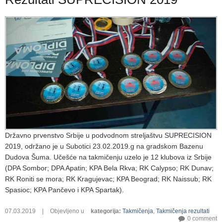
Državno prvenstvo Srbije u podvodnom streljaštvu SUPRECISION
2019, održano je u Subotici 23.02.2019.g na gradskom Bazenu
Dudova Šuma. Učešće na takmičenju uzelo je 12 klubova iz Srbije
(DPA Sombor; DPA Apatin; KPA Bela Rkva; RK Calypso; RK Dunav;
RK Roniti se mora; RK Kragujevac; KPA Beograd; RK Naissub; RK
Spasioc; KPA Pančevo i KPA Spartak).
07.03.2019
|
Objevljeno u
kategorija
:
Takmičenja
,
Takmičenja rezultati
0 comment