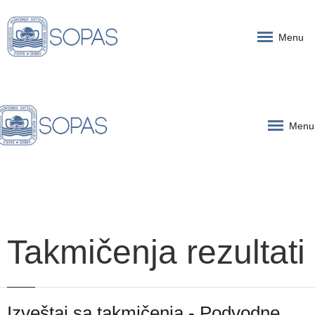
Menu
Menu
Takmičenja rezultati
Izveštaj sa takmičenja - Podvodne