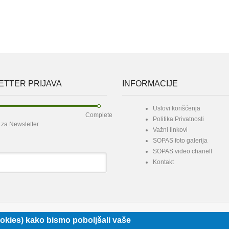
TTER PRIJAVA
INFORMACIJE
Uslovi korišćenja
Complete
Politika Privatnosti
e za Newsletter
Važni linkovi
SOPAS foto galerija
SOPAS video chanell
Kontakt
 322 22 32
Beograd, Beogradska 71
okies) kako bismo poboljšali vaše