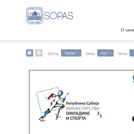
O sav
Home
Shop
Name
Asc
Sort by
Order
Show