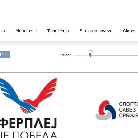
ezu
Aktuelnosti
Takmičenja
Struktura saveza
Članovi
null
12
Price: