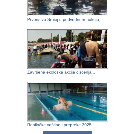
Prvenstvo Srbiej u podvodnom hokeju,...
Završena ekološka akcija čišćenja...
Ronilačke veštine i prepreke 2025