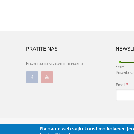
PRATITE NAS
NEWSLE
Pratite nas na društvenim mrežama
Start
Prijavite s
*
Email
SOPAS
+381 11
Na ovom web sajtu koristimo kolačiće (co