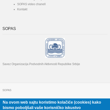
SOPAS video chanell
Kontakt
SOPAS
Savez Organizacija Podvodnih Aktivnosti Republike Srbije
SOPAS
Na ovom web sajtu koristimo kolačiće (cookies) kako
+381 11 322 22 32
Beograd, Beogradska 71
bismo poboljšali vaše korisničko iskustvo