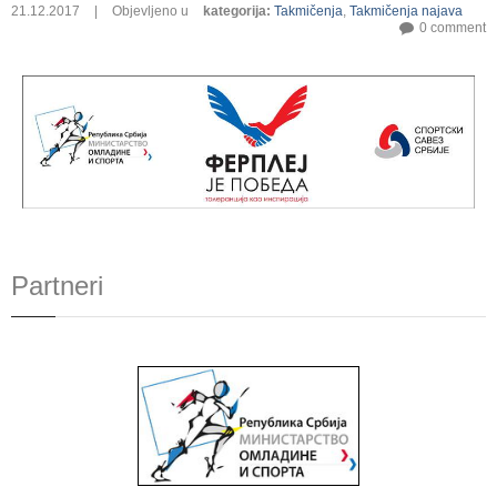
21.12.2017
|
Objevljeno u
kategorija
:
Takmičenja
,
Takmičenja najava
0 comment
Partneri