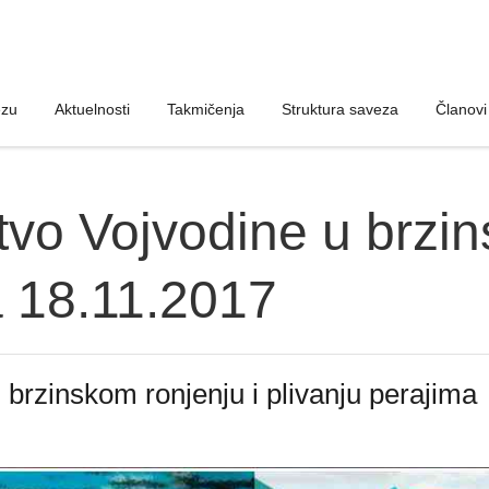
ezu
ezu
Aktuelnosti
Aktuelnosti
Takmičenja
Takmičenja
Struktura saveza
Struktura saveza
Članovi
Članovi
vo Vojvodine u brzin
a 18.11.2017
brzinskom ronjenju i plivanju perajima