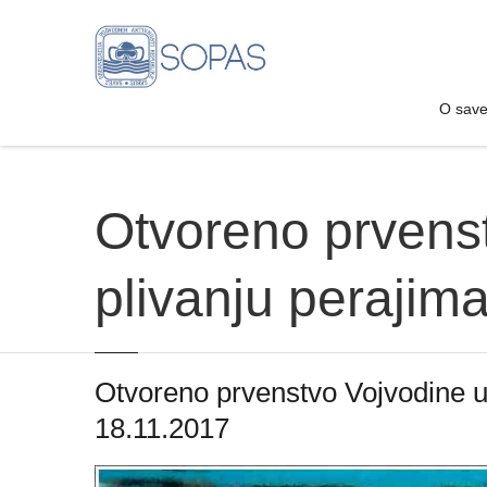
O sav
O sav
Otvoreno prvenst
plivanju perajim
Otvoreno prvenstvo Vojvodine u 
18.11.2017