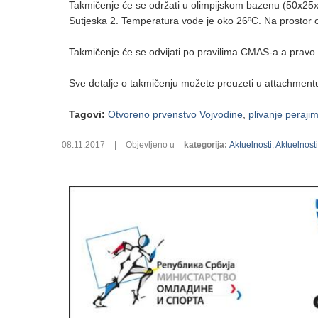
Takmičenje će se održati u olimpijskom bazenu (50x25x2
Sutjeska 2. Temperatura vode je oko 26ºC. Na prostor o
Takmičenje će se odvijati po pravilima CMAS-a a pravo u
Sve detalje o takmičenju možete preuzeti u attachment
Tagovi
:
Otvoreno prvenstvo Vojvodine
,
plivanje peraji
08.11.2017
|
Objevljeno u
kategorija
:
Aktuelnosti
,
Aktuelnost