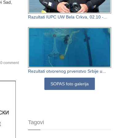
vi Sad,
Razultati IUPC UW Bela Crkva, 02.10 -...
0 comment
Rezultati otvorenog prvenstvo Srbije u...
SOPAS foto galerija
Tagovi