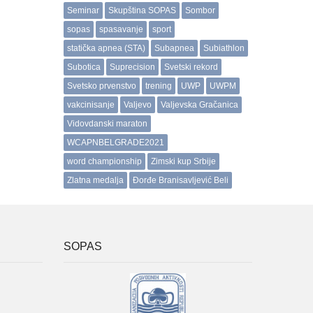
Seminar
Skupština SOPAS
Sombor
sopas
spasavanje
sport
statička apnea (STA)
Subapnea
Subiathlon
Subotica
Suprecision
Svetski rekord
Svetsko prvenstvo
trening
UWP
UWPM
vakcinisanje
Valjevo
Valjevska Gračanica
Vidovdanski maraton
WCAPNBELGRADE2021
word championship
Zimski kup Srbije
Zlatna medalja
Đorđe Branisavljević Beli
SOPAS