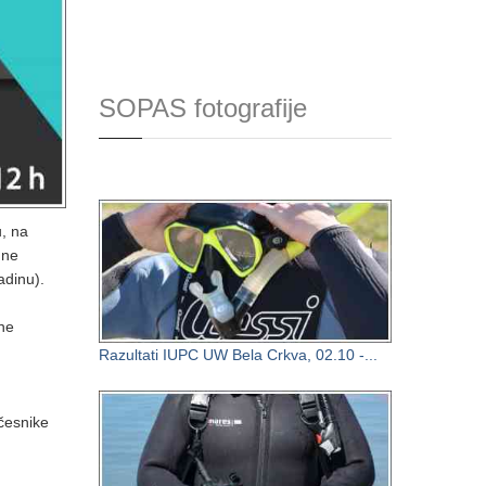
SOPAS fotografije
, na
dne
adinu).
ne
Razultati IUPC UW Bela Crkva, 02.10 -...
česnike