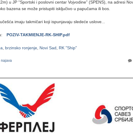
m) u JP “Sportski i poslovni centar Vojvodine” (SPENS), na adresi No
ko bazena se može pristupiti isključivo u papučama ili bos.
češća imaju takmičari koji ispunjavaju sledeće uslove...
u:
POZIV-TAKMIENJE-RK-SHIP.pdf
ma
,
brzinsko ronjenje
,
Novi Sad
,
RK "Ship"
i najava