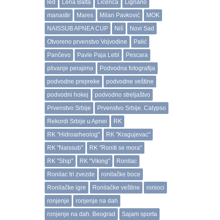
led
Lena Balta
Licenca
Lignano
manastir
Mares
Milan Pavković
MOK
NAISSUB APNEA CUP
Niš
Novi Sad
Otvoreno prvenstvo Vojvodine
Palić
Pančevo
Pavle Paja Lebl
Pescara
plivanje perajima
Podvodna fotografija
podvodne prepreke
podvodne veštine
podvodni hokej
podvodno streljaštvo
Prvenstvo Srbije
Prvenstvo Srbije. Calypso
Rekordi Srbije u Apnei
RK
RK "Hidroarheolog"
RK "Kragujevac"
RK "Naissub"
RK "Roniti se mora"
RK "Ship"
RK "Viking"
Ronilac
Ronilac tri zvezde
ronilačke boce
Ronilačke igre
Ronilačke veštine
ronioci
ronjenje
ronjenje na dah
ronjenje na dah. Beograd
Sajam sporta