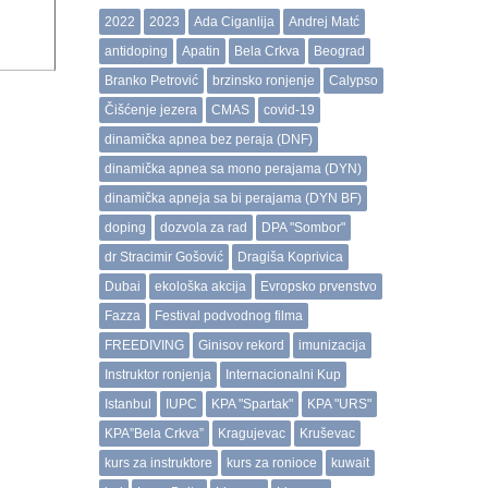
2022
2023
Ada Ciganlija
Andrej Matć
antidoping
Apatin
Bela Crkva
Beograd
Branko Petrović
brzinsko ronjenje
Calypso
Čišćenje jezera
CMAS
covid-19
dinamička apnea bez peraja (DNF)
dinamička apnea sa mono perajama (DYN)
dinamička apneja sa bi perajama (DYN BF)
doping
dozvola za rad
DPA "Sombor"
dr Stracimir Gošović
Dragiša Koprivica
Dubai
ekološka akcija
Evropsko prvenstvo
Fazza
Festival podvodnog filma
FREEDIVING
Ginisov rekord
imunizacija
Instruktor ronjenja
Internacionalni Kup
Istanbul
IUPC
KPA "Spartak"
KPA "URS"
KPA”Bela Crkva”
Kragujevac
Kruševac
kurs za instruktore
kurs za ronioce
kuwait