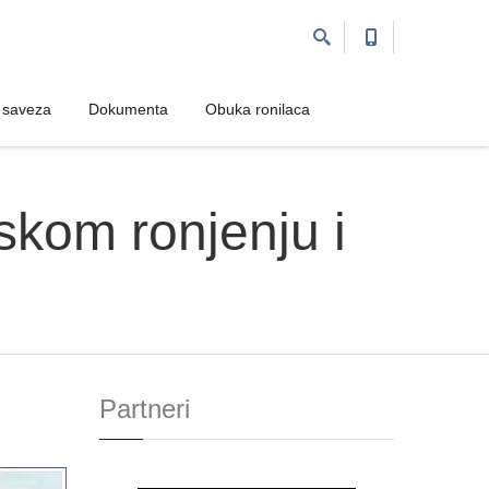
 saveza
 saveza
Dokumenta
Dokumenta
Obuka ronilaca
Obuka ronilaca
skom ronjenju i
Partneri