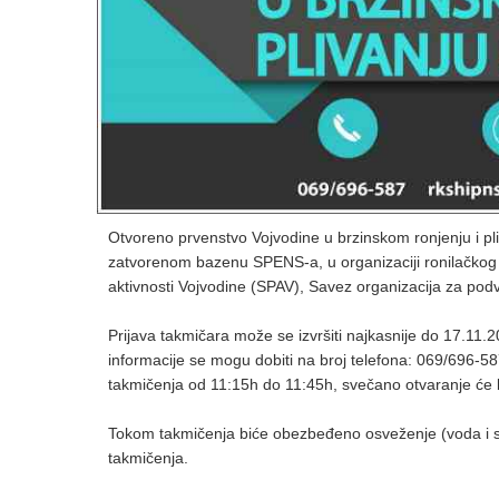
Otvoreno prvenstvo Vojvodine u brzinskom ronjenju i p
zatvorenom bazenu SPENS-a, u organizaciji ronilačkog 
aktivnosti Vojvodine (SPAV), Savez organizacija za pod
Prijava takmičara može se izvršiti najkasnije do 17.11
informacije se mogu dobiti na broj telefona: 069/696-587
takmičenja od 11:15h do 11:45h, svečano otvaranje će b
Tokom takmičenja biće obezbeđeno osveženje (voda i s
takmičenja.