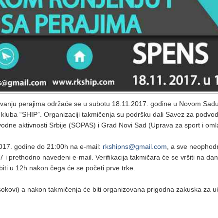
livanju perajima održaće se u subotu 18.11.2017. godine u Novom Sadu
kluba “SHIP”. Organizaciji takmičenja su podršku dali Savez za podvo
vodne aktivnosti Srbije (SOPAS) i Grad Novi Sad (Uprava za sport i oml
.2017. godine do 21:00h na e-mail:
rkshipns@gmail.com
, a sve neophod
 i prethodno navedeni e-mail. Verifikacija takmičara će se vršiti na dan
iti u 12h nakon čega će se početi prve trke.
okovi) a nakon takmičenja će biti organizovana prigodna zakuska za u