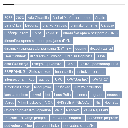
2022
2023
Ada Ciganlija
Andrej Matć
antidoping
Apatin
Bela Crkva
Beograd
Branko Petrović
brzinsko ronjenje
Calypso
Čišćenje jezera
CMAS
covid-19
dinamička apnea bez peraja (DNF)
dinamička apnea sa mono perajama (DYN)
dinamička apneja sa bi perajama (DYN BF)
doping
dozvola za rad
DPA "Sombor"
dr Stracimir Gošović
Dragiša Koprivica
Dubai
ekološka akcija
Evropsko prvenstvo
Fazza
Festival podvodnog filma
FREEDIVING
Ginisov rekord
imunizacija
Instruktor ronjenja
Internacionalni Kup
Istanbul
IUPC
KPA "Spartak"
KPA "URS"
KPA”Bela Crkva”
Kragujevac
Kruševac
kurs za instruktore
kurs za ronioce
kuwait
led
Lena Balta
Licenca
Lignano
manastir
Mares
Milan Pavković
MOK
NAISSUB APNEA CUP
Niš
Novi Sad
Otvoreno prvenstvo Vojvodine
Palić
Pančevo
Pavle Paja Lebl
Pescara
plivanje perajima
Podvodna fotografija
podvodne prepreke
podvodne veštine
podvodni hokej
podvodno streljaštvo