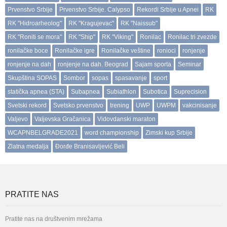
Prvenstvo Srbije
Prvenstvo Srbije. Calypso
Rekordi Srbije u Apnei
RK
RK "Hidroarheolog"
RK "Kragujevac"
RK "Naissub"
RK "Roniti se mora"
RK "Ship"
RK "Viking"
Ronilac
Ronilac tri zvezde
ronilačke boce
Ronilačke igre
Ronilačke veštine
ronioci
ronjenje
ronjenje na dah
ronjenje na dah. Beograd
Sajam sporta
Seminar
Skupština SOPAS
Sombor
sopas
spasavanje
sport
statička apnea (STA)
Subapnea
Subiathlon
Subotica
Suprecision
Svetski rekord
Svetsko prvenstvo
trening
UWP
UWPM
vakcinisanje
Valjevo
Valjevska Gračanica
Vidovdanski maraton
WCAPNBELGRADE2021
word championship
Zimski kup Srbije
Zlatna medalja
Đorđe Branisavljević Beli
PRATITE NAS
Pratite nas na društvenim mrežama