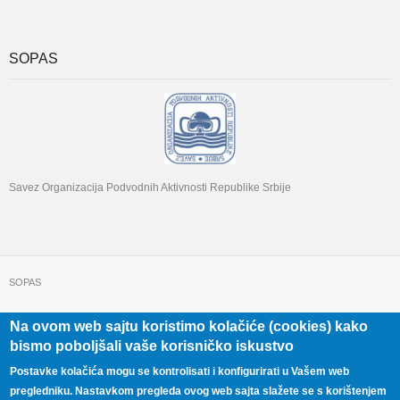
SOPAS
Savez Organizacija Podvodnih Aktivnosti Republike Srbije
SOPAS
Na ovom web sajtu koristimo kolačiće (cookies) kako
+381 11 322 22 32
Beograd, Beogradska 71
bismo poboljšali vaše korisničko iskustvo
Postavke kolačića mogu se kontrolisati i konfigurirati u Vašem web
pregledniku. Nastavkom pregleda ovog web sajta slažete se s korištenjem