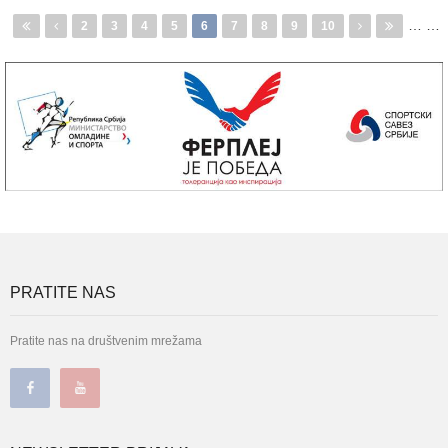
…
…
Pages
2
3
4
5
6
7
8
9
10
PRATITE NAS
Pratite nas na društvenim mrežama