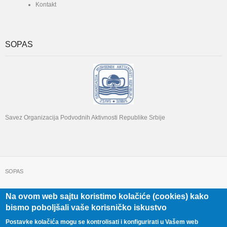
Kontakt
SOPAS
Savez Organizacija Podvodnih Aktivnosti Republike Srbije
SOPAS
Na ovom web sajtu koristimo kolačiće (cookies) kako
+381 11 322 22 32
Beograd, Beogradska 71
bismo poboljšali vaše korisničko iskustvo
Postavke kolačića mogu se kontrolisati i konfigurirati u Vašem web