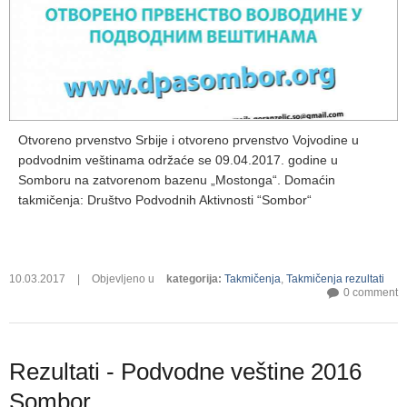
Otvoreno prvenstvo Srbije i otvoreno prvenstvo Vojvodine u
podvodnim veštinama održaće se 09.04.2017. godine u
Somboru na zatvorenom bazenu „Mostonga“. Domaćin
takmičenja: Društvo Podvodnih Aktivnosti “Sombor“
10.03.2017
|
Objevljeno u
kategorija
:
Takmičenja
,
Takmičenja rezultati
0 comment
Rezultati - Podvodne veštine 2016
Sombor