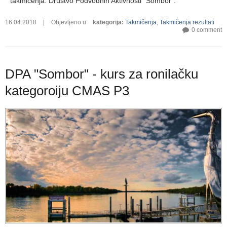
takmičenja: Društvo Podvodnih Aktivnosti “Sombor“.
16.04.2018
|
Objevljeno u
kategorija
:
Takmičenja
,
Takmičenja rezultati
0 comment
DPA "Sombor" - kurs za ronilačku
kategoroiju CMAS P3