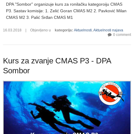
DPA "Sombor" organizuje kurs za ronilačku kategoroiju CMAS
P3. Sastav komisije: 1. Zelić Goran CMAS M2 2. Pavković Milan
CMAS M2 3. Palić Srđan CMAS M1
16.03.2018
|
Objevljeno u
kategorija
:
Aktuelnosti
,
Aktuelnosti najava
0 comment
Kurs za zvanje CMAS P3 - DPA
Sombor