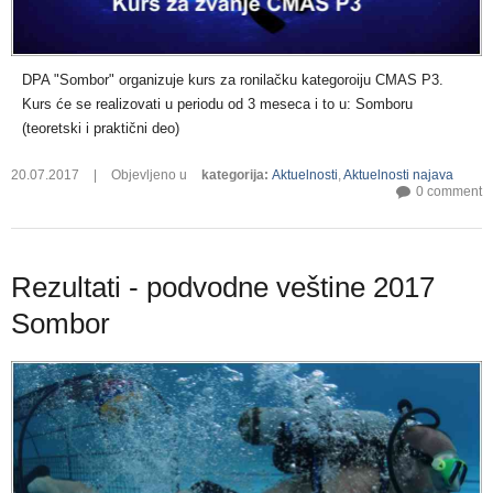
DPA "Sombor" organizuje kurs za ronilačku kategoroiju CMAS P3.
Kurs će se realizovati u periodu od 3 meseca i to u:
Somboru
(teoretski i praktični deo)
20.07.2017
|
Objevljeno u
kategorija
:
Aktuelnosti
,
Aktuelnosti najava
0 comment
Rezultati - podvodne veštine 2017
Sombor