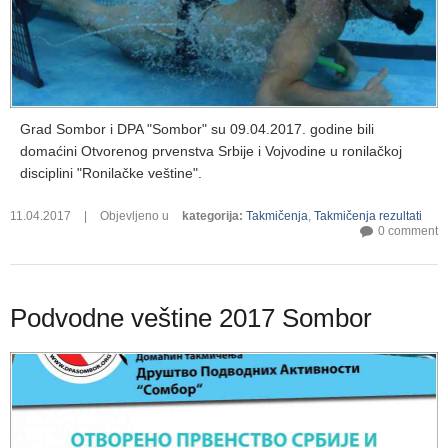
Grad Sombor i DPA "Sombor" su 09.04.2017. godine bili
domaćini Otvorenog prvenstva Srbije i Vojvodine u ronilačkoj
disciplini "Ronilačke veštine".
11.04.2017
|
Objevljeno u
kategorija
:
Takmičenja
,
Takmičenja rezultati
0 comment
Podvodne veštine 2017 Sombor