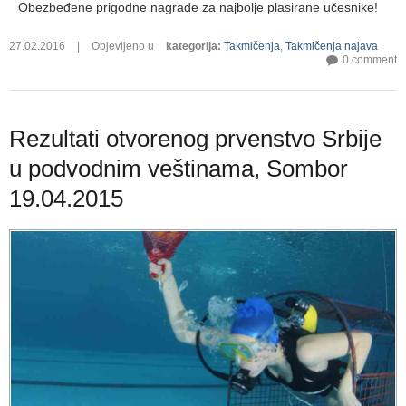
Obezbeđene prigodne nagrade za najbolje plasirane učesnike!
27.02.2016
|
Objevljeno u
kategorija
:
Takmičenja
,
Takmičenja najava
0 comment
Rezultati otvorenog prvenstvo Srbije
u podvodnim veštinama, Sombor
19.04.2015