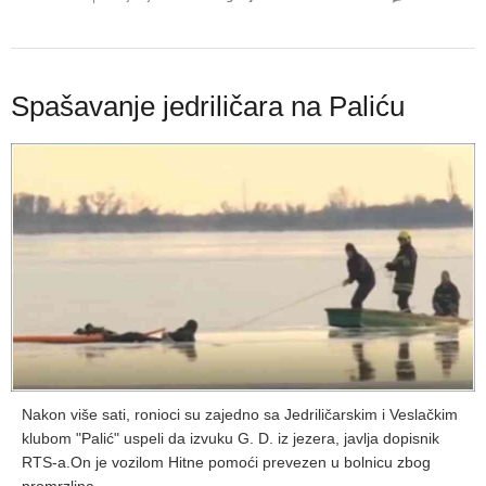
Spašavanje jedriličara na Paliću
Nakon više sati, ronioci su zajedno sa Jedriličarskim i Veslačkim
klubom "Palić" uspeli da izvuku G. D. iz jezera, javlja dopisnik
RTS-a.On je vozilom Hitne pomoći prevezen u bolnicu zbog
promrzlina.