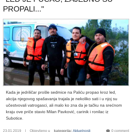
PROPALI..."
Kada je jedriličar prošle sedmice na Paliću propao kroz led,
akcija njegovog spašavanja trajala je nekoliko sati i u njoj su
učestvovali vatrogasci, ali malo ko zna da je tačku na srećnom
kraju ove priče stavio Milan Pavković, carinik i ronilac iz
Subotice.
23.01.2019
|
Objevljeno u
kategorija
:
Aktuelnosti
0 comment