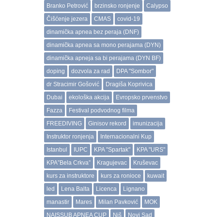
Branko Petrović
brzinsko ronjenje
Calypso
Čišćenje jezera
CMAS
covid-19
dinamička apnea bez peraja (DNF)
dinamička apnea sa mono perajama (DYN)
dinamička apneja sa bi perajama (DYN BF)
doping
dozvola za rad
DPA "Sombor"
dr Stracimir Gošović
Dragiša Koprivica
Dubai
ekološka akcija
Evropsko prvenstvo
Fazza
Festival podvodnog filma
FREEDIVING
Ginisov rekord
imunizacija
Instruktor ronjenja
Internacionalni Kup
Istanbul
IUPC
KPA "Spartak"
KPA "URS"
KPA”Bela Crkva”
Kragujevac
Kruševac
kurs za instruktore
kurs za ronioce
kuwait
led
Lena Balta
Licenca
Lignano
manastir
Mares
Milan Pavković
MOK
NAISSUB APNEA CUP
Niš
Novi Sad