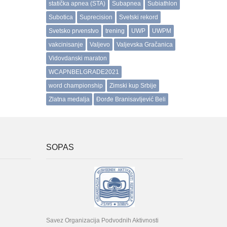
statička apnea (STA)
Subapnea
Subiathlon
Subotica
Suprecision
Svetski rekord
Svetsko prvenstvo
trening
UWP
UWPM
vakcinisanje
Valjevo
Valjevska Gračanica
Vidovdanski maraton
WCAPNBELGRADE2021
word championship
Zimski kup Srbije
Zlatna medalja
Đorđe Branisavljević Beli
SOPAS
Savez Organizacija Podvodnih Aktivnosti