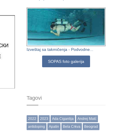
Izveštaj sa takmičenja - Podvodne...
SOPAS foto galerija
Tagovi
2022
2023
Ada Ciganlija
Andrej Matć
antidoping
Apatin
Bela Crkva
Beograd