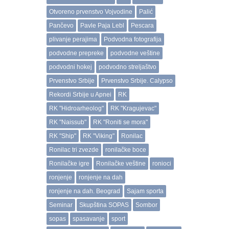
Otvoreno prvenstvo Vojvodine
Palić
Pančevo
Pavle Paja Lebl
Pescara
plivanje perajima
Podvodna fotografija
podvodne prepreke
podvodne veštine
podvodni hokej
podvodno streljaštvo
Prvenstvo Srbije
Prvenstvo Srbije. Calypso
Rekordi Srbije u Apnei
RK
RK "Hidroarheolog"
RK "Kragujevac"
RK "Naissub"
RK "Roniti se mora"
RK "Ship"
RK "Viking"
Ronilac
Ronilac tri zvezde
ronilačke boce
Ronilačke igre
Ronilačke veštine
ronioci
ronjenje
ronjenje na dah
ronjenje na dah. Beograd
Sajam sporta
Seminar
Skupština SOPAS
Sombor
sopas
spasavanje
sport