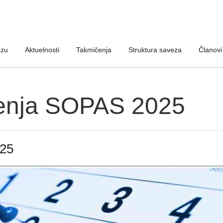
ezu
ezu
Aktuelnosti
Aktuelnosti
Takmičenja
Takmičenja
Struktura saveza
Struktura saveza
Članovi
Članovi
čenja SOPAS 2025
025