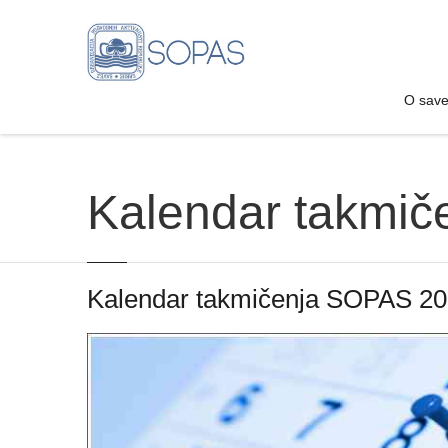
O sav
O sav
Kalendar takmi
Kalendar takmičenja SOPAS 2