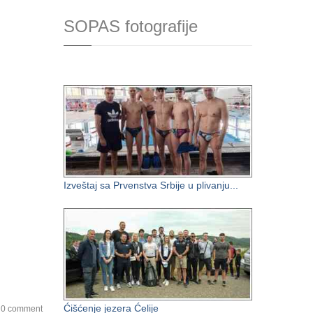
SOPAS fotografije
Izveštaj sa Prvenstva Srbije u plivanju...
Ćišćenje jezera Ćelije
0 comment