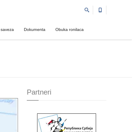
 saveza
 saveza
Dokumenta
Dokumenta
Obuka ronilaca
Obuka ronilaca
Partneri