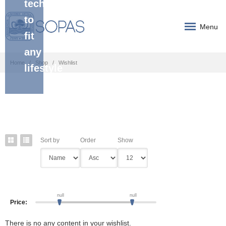
technology
to
Menu
fit
any
Home
Shop
Wishlist
lifestyle
Sort by
Order
Show
null
null
Price:
There is no any content in your wishlist.