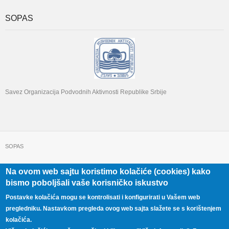
SOPAS
Savez Organizacija Podvodnih Aktivnosti Republike Srbije
SOPAS
Na ovom web sajtu koristimo kolačiće (cookies) kako
+381 11 322 22 32
Beograd, Beogradska 71
bismo poboljšali vaše korisničko iskustvo
Postavke kolačića mogu se kontrolisati i konfigurirati u Vašem web
pregledniku. Nastavkom pregleda ovog web sajta slažete se s korištenjem
kolačića.