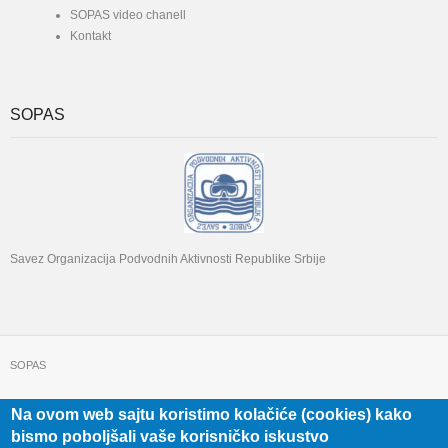
SOPAS video chanell
Kontakt
SOPAS
Savez Organizacija Podvodnih Aktivnosti Republike Srbije
SOPAS
Na ovom web sajtu koristimo kolačiće (cookies) kako
+381 11 322 22 32
Beograd, Beogradska 71
bismo poboljšali vaše korisničko iskustvo