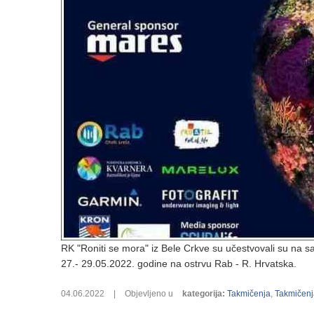
RK "Roniti se mora" iz Bele Crkve su učestvovali su na 
27.- 29.05.2022. godine na ostrvu Rab - R. Hrvatska.
04.06.2022
|
Objevljeno u
kategorija
:
Takmičenja
,
Takmičenja