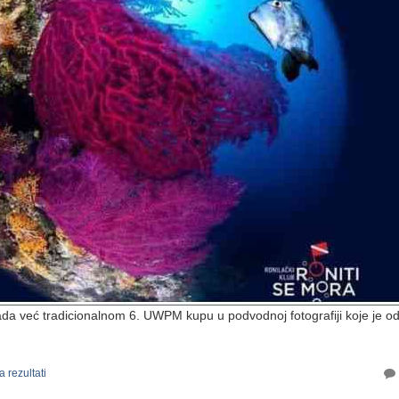
sada već tradicionalnom 6. UWPM kupu u podvodnoj fotografiji koje je o
 rezultati