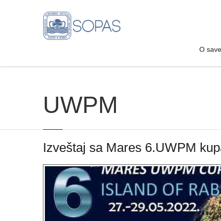
O sav
O sav
UWPM
Izveštaj sa Mares 6.UWPM kup