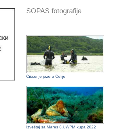
SOPAS fotografije
Ćišćenje jezera Ćelije
Izveštaj sa Mares 6.UWPM kupa 2022