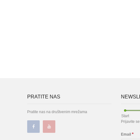
PRATITE NAS
NEWSLE
Pratite nas na društvenim mrežama
Start
Prijavite s
*
Email