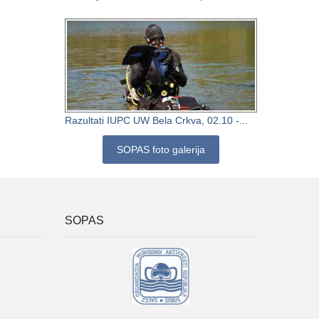
Razultati IUPC UW Bela Crkva, 02.10 -...
SOPAS foto galerija
SOPAS