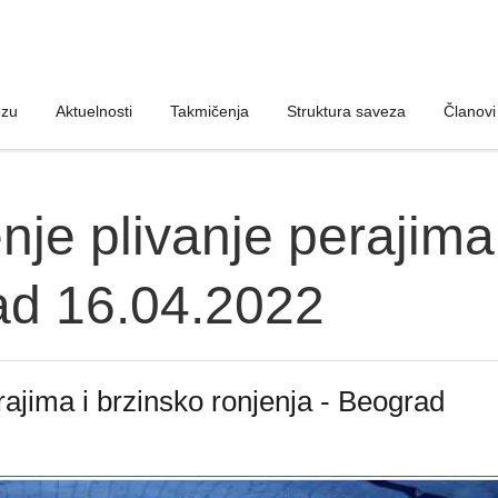
ezu
ezu
Aktuelnosti
Aktuelnosti
Takmičenja
Takmičenja
Struktura saveza
Struktura saveza
Članovi
Članovi
nje plivanje perajima
ad 16.04.2022
rajima i brzinsko ronjenja - Beograd