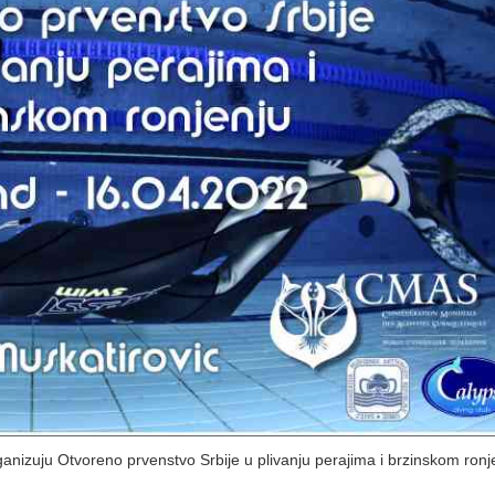
ganizuju Otvoreno prvenstvo Srbije u plivanju perajima i brzinskom ronj