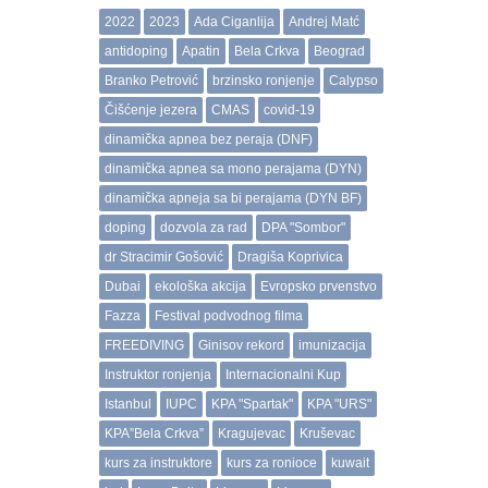
2022
2023
Ada Ciganlija
Andrej Matć
antidoping
Apatin
Bela Crkva
Beograd
Branko Petrović
brzinsko ronjenje
Calypso
Čišćenje jezera
CMAS
covid-19
dinamička apnea bez peraja (DNF)
dinamička apnea sa mono perajama (DYN)
dinamička apneja sa bi perajama (DYN BF)
doping
dozvola za rad
DPA "Sombor"
dr Stracimir Gošović
Dragiša Koprivica
Dubai
ekološka akcija
Evropsko prvenstvo
Fazza
Festival podvodnog filma
FREEDIVING
Ginisov rekord
imunizacija
Instruktor ronjenja
Internacionalni Kup
Istanbul
IUPC
KPA "Spartak"
KPA "URS"
KPA”Bela Crkva”
Kragujevac
Kruševac
kurs za instruktore
kurs za ronioce
kuwait