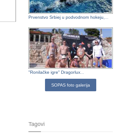
Prvenstvo Srbiej u podvodnom hokeju,...
"Ronilačke igre" Dragorlux...
SOPAS foto galerija
Tagovi