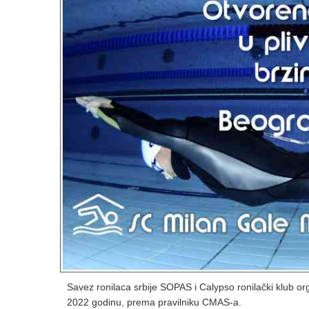
Savez ronilaca srbije SOPAS i Calypso ronilački klub or
2022 godinu, prema pravilniku CMAS-a.