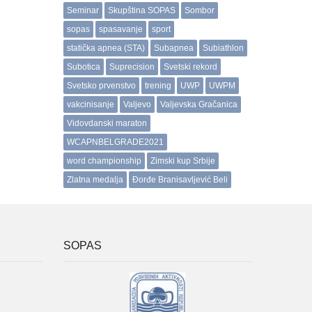
Seminar
Skupština SOPAS
Sombor
sopas
spasavanje
sport
statička apnea (STA)
Subapnea
Subiathlon
Subotica
Suprecision
Svetski rekord
Svetsko prvenstvo
trening
UWP
UWPM
vakcinisanje
Valjevo
Valjevska Gračanica
Vidovdanski maraton
WCAPNBELGRADE2021
word championship
Zimski kup Srbije
Zlatna medalja
Đorđe Branisavljević Beli
SOPAS