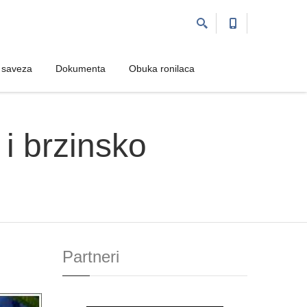
 saveza
 saveza
Dokumenta
Dokumenta
Obuka ronilaca
Obuka ronilaca
 i brzinsko
Partneri