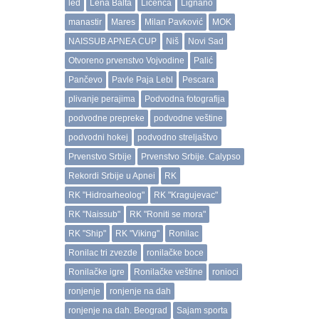
led
Lena Balta
Licenca
Lignano
manastir
Mares
Milan Pavković
MOK
NAISSUB APNEA CUP
Niš
Novi Sad
Otvoreno prvenstvo Vojvodine
Palić
Pančevo
Pavle Paja Lebl
Pescara
plivanje perajima
Podvodna fotografija
podvodne prepreke
podvodne veštine
podvodni hokej
podvodno streljaštvo
Prvenstvo Srbije
Prvenstvo Srbije. Calypso
Rekordi Srbije u Apnei
RK
RK "Hidroarheolog"
RK "Kragujevac"
RK "Naissub"
RK "Roniti se mora"
RK "Ship"
RK "Viking"
Ronilac
Ronilac tri zvezde
ronilačke boce
Ronilačke igre
Ronilačke veštine
ronioci
ronjenje
ronjenje na dah
ronjenje na dah. Beograd
Sajam sporta