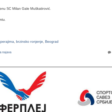
enu SC Milan Gale Muškatirović.
ntu.
 perajima
,
brzinsko ronjenje
,
Beograd
a najava