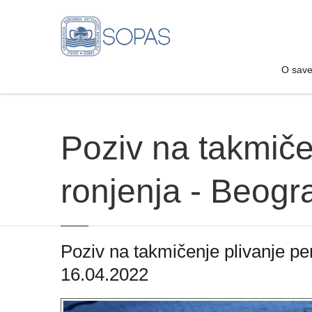
O sav
O sav
Poziv na takmiče
ronjenja - Beogr
Poziv na takmičenje plivanje pe
16.04.2022