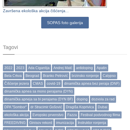
Završena ekološka akcija čišćenja...
SOPAS foto galerija
Tagovi
2022
2023
Ada Ciganlija
Andrej Matć
antidoping
Apatin
Bela Crkva
Beograd
Branko Petrović
brzinsko ronjenje
Calypso
Čišćenje jezera
CMAS
covid-19
dinamička apnea bez peraja (DNF)
dinamička apnea sa mono perajama (DYN)
dinamička apneja sa bi perajama (DYN BF)
doping
dozvola za rad
DPA "Sombor"
dr Stracimir Gošović
Dragiša Koprivica
Dubai
ekološka akcija
Evropsko prvenstvo
Fazza
Festival podvodnog filma
FREEDIVING
Ginisov rekord
imunizacija
Instruktor ronjenja