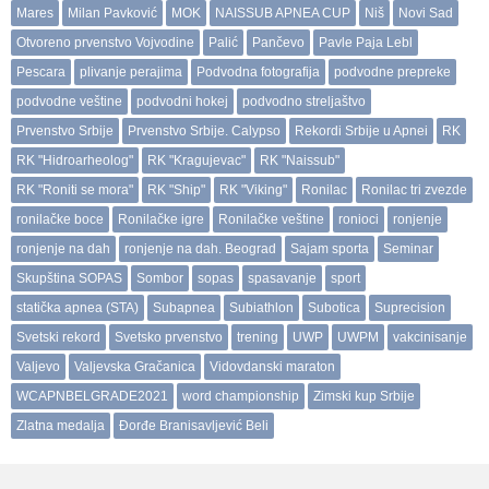
Mares
Milan Pavković
MOK
NAISSUB APNEA CUP
Niš
Novi Sad
Otvoreno prvenstvo Vojvodine
Palić
Pančevo
Pavle Paja Lebl
Pescara
plivanje perajima
Podvodna fotografija
podvodne prepreke
podvodne veštine
podvodni hokej
podvodno streljaštvo
Prvenstvo Srbije
Prvenstvo Srbije. Calypso
Rekordi Srbije u Apnei
RK
RK "Hidroarheolog"
RK "Kragujevac"
RK "Naissub"
RK "Roniti se mora"
RK "Ship"
RK "Viking"
Ronilac
Ronilac tri zvezde
ronilačke boce
Ronilačke igre
Ronilačke veštine
ronioci
ronjenje
ronjenje na dah
ronjenje na dah. Beograd
Sajam sporta
Seminar
Skupština SOPAS
Sombor
sopas
spasavanje
sport
statička apnea (STA)
Subapnea
Subiathlon
Subotica
Suprecision
Svetski rekord
Svetsko prvenstvo
trening
UWP
UWPM
vakcinisanje
Valjevo
Valjevska Gračanica
Vidovdanski maraton
WCAPNBELGRADE2021
word championship
Zimski kup Srbije
Zlatna medalja
Đorđe Branisavljević Beli