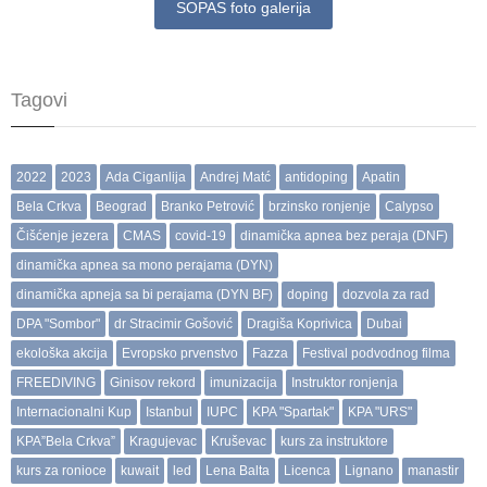
SOPAS foto galerija
Tagovi
2022
2023
Ada Ciganlija
Andrej Matć
antidoping
Apatin
Bela Crkva
Beograd
Branko Petrović
brzinsko ronjenje
Calypso
Čišćenje jezera
CMAS
covid-19
dinamička apnea bez peraja (DNF)
dinamička apnea sa mono perajama (DYN)
dinamička apneja sa bi perajama (DYN BF)
doping
dozvola za rad
DPA "Sombor"
dr Stracimir Gošović
Dragiša Koprivica
Dubai
ekološka akcija
Evropsko prvenstvo
Fazza
Festival podvodnog filma
FREEDIVING
Ginisov rekord
imunizacija
Instruktor ronjenja
Internacionalni Kup
Istanbul
IUPC
KPA "Spartak"
KPA "URS"
KPA”Bela Crkva”
Kragujevac
Kruševac
kurs za instruktore
kurs za ronioce
kuwait
led
Lena Balta
Licenca
Lignano
manastir