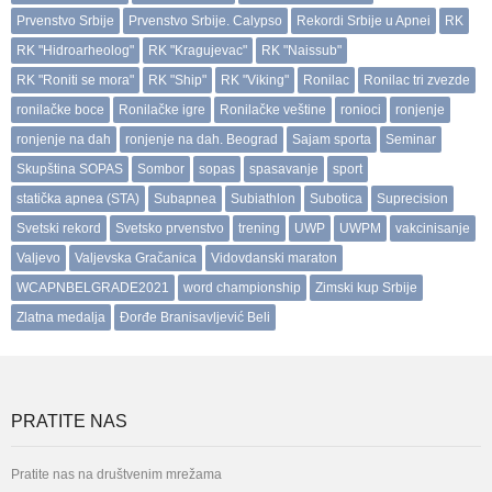
Prvenstvo Srbije
Prvenstvo Srbije. Calypso
Rekordi Srbije u Apnei
RK
RK "Hidroarheolog"
RK "Kragujevac"
RK "Naissub"
RK "Roniti se mora"
RK "Ship"
RK "Viking"
Ronilac
Ronilac tri zvezde
ronilačke boce
Ronilačke igre
Ronilačke veštine
ronioci
ronjenje
ronjenje na dah
ronjenje na dah. Beograd
Sajam sporta
Seminar
Skupština SOPAS
Sombor
sopas
spasavanje
sport
statička apnea (STA)
Subapnea
Subiathlon
Subotica
Suprecision
Svetski rekord
Svetsko prvenstvo
trening
UWP
UWPM
vakcinisanje
Valjevo
Valjevska Gračanica
Vidovdanski maraton
WCAPNBELGRADE2021
word championship
Zimski kup Srbije
Zlatna medalja
Đorđe Branisavljević Beli
PRATITE NAS
Pratite nas na društvenim mrežama