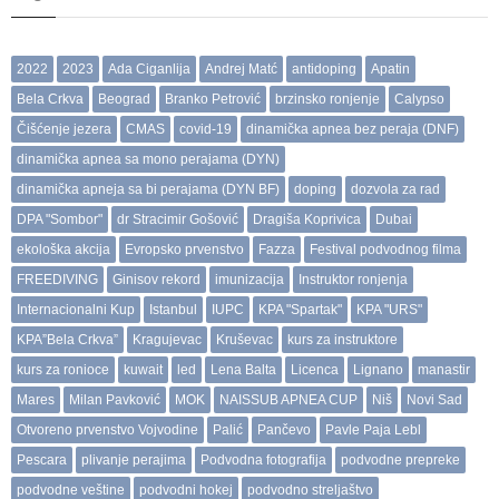
2022
2023
Ada Ciganlija
Andrej Matć
antidoping
Apatin
Bela Crkva
Beograd
Branko Petrović
brzinsko ronjenje
Calypso
Čišćenje jezera
CMAS
covid-19
dinamička apnea bez peraja (DNF)
dinamička apnea sa mono perajama (DYN)
dinamička apneja sa bi perajama (DYN BF)
doping
dozvola za rad
DPA "Sombor"
dr Stracimir Gošović
Dragiša Koprivica
Dubai
ekološka akcija
Evropsko prvenstvo
Fazza
Festival podvodnog filma
FREEDIVING
Ginisov rekord
imunizacija
Instruktor ronjenja
Internacionalni Kup
Istanbul
IUPC
KPA "Spartak"
KPA "URS"
KPA”Bela Crkva”
Kragujevac
Kruševac
kurs za instruktore
kurs za ronioce
kuwait
led
Lena Balta
Licenca
Lignano
manastir
Mares
Milan Pavković
MOK
NAISSUB APNEA CUP
Niš
Novi Sad
Otvoreno prvenstvo Vojvodine
Palić
Pančevo
Pavle Paja Lebl
Pescara
plivanje perajima
Podvodna fotografija
podvodne prepreke
podvodne veštine
podvodni hokej
podvodno streljaštvo