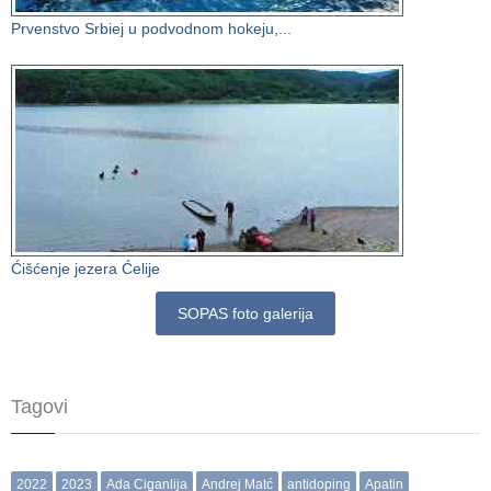
Prvenstvo Srbiej u podvodnom hokeju,...
Ćišćenje jezera Ćelije
SOPAS foto galerija
Tagovi
2022
2023
Ada Ciganlija
Andrej Matć
antidoping
Apatin