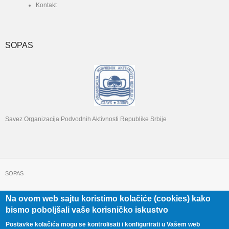
Kontakt
SOPAS
Savez Organizacija Podvodnih Aktivnosti Republike Srbije
SOPAS
Na ovom web sajtu koristimo kolačiće (cookies) kako
+381 11 322 22 32
Beograd, Beogradska 71
bismo poboljšali vaše korisničko iskustvo
Postavke kolačića mogu se kontrolisati i konfigurirati u Vašem web