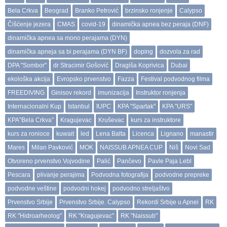
Bela Crkva
Beograd
Branko Petrović
brzinsko ronjenje
Calypso
Čišćenje jezera
CMAS
covid-19
dinamička apnea bez peraja (DNF)
dinamička apnea sa mono perajama (DYN)
dinamička apneja sa bi perajama (DYN BF)
doping
dozvola za rad
DPA "Sombor"
dr Stracimir Gošović
Dragiša Koprivica
Dubai
ekološka akcija
Evropsko prvenstvo
Fazza
Festival podvodnog filma
FREEDIVING
Ginisov rekord
imunizacija
Instruktor ronjenja
Internacionalni Kup
Istanbul
IUPC
KPA "Spartak"
KPA "URS"
KPA”Bela Crkva”
Kragujevac
Kruševac
kurs za instruktore
kurs za ronioce
kuwait
led
Lena Balta
Licenca
Lignano
manastir
Mares
Milan Pavković
MOK
NAISSUB APNEA CUP
Niš
Novi Sad
Otvoreno prvenstvo Vojvodine
Palić
Pančevo
Pavle Paja Lebl
Pescara
plivanje perajima
Podvodna fotografija
podvodne prepreke
podvodne veštine
podvodni hokej
podvodno streljaštvo
Prvenstvo Srbije
Prvenstvo Srbije. Calypso
Rekordi Srbije u Apnei
RK
RK "Hidroarheolog"
RK "Kragujevac"
RK "Naissub"