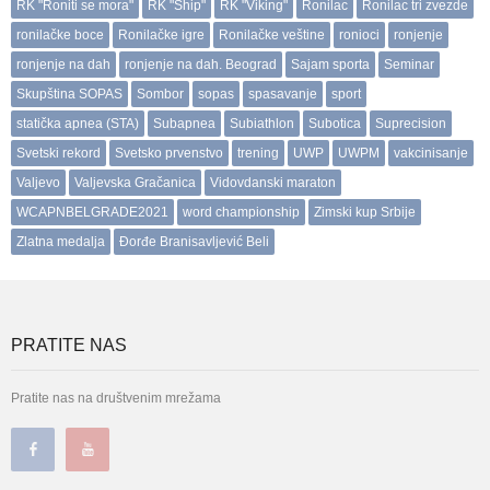
RK "Roniti se mora"
RK "Ship"
RK "Viking"
Ronilac
Ronilac tri zvezde
ronilačke boce
Ronilačke igre
Ronilačke veštine
ronioci
ronjenje
ronjenje na dah
ronjenje na dah. Beograd
Sajam sporta
Seminar
Skupština SOPAS
Sombor
sopas
spasavanje
sport
statička apnea (STA)
Subapnea
Subiathlon
Subotica
Suprecision
Svetski rekord
Svetsko prvenstvo
trening
UWP
UWPM
vakcinisanje
Valjevo
Valjevska Gračanica
Vidovdanski maraton
WCAPNBELGRADE2021
word championship
Zimski kup Srbije
Zlatna medalja
Đorđe Branisavljević Beli
PRATITE NAS
Pratite nas na društvenim mrežama